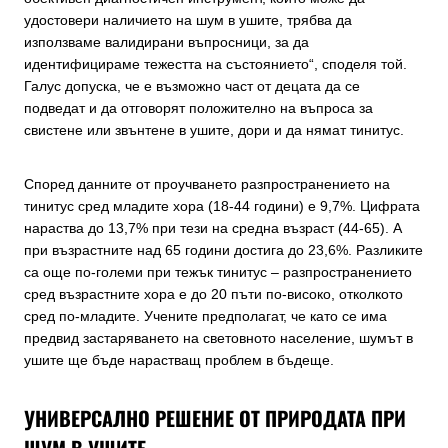
удостовери наличието на шум в ушите, трябва да
използваме валидирани въпросници, за да
идентифицираме тежестта на състоянието“, споделя той.
Галус допуска, че е възможно част от децата да се
подведат и да отговорят положително на въпроса за
свистене или звънтене в ушите, дори и да нямат тинитус.
Според данните от проучването разпространението на
тинитус сред младите хора (18-44 години) е 9,7%. Цифрата
нараства до 13,7% при тези на средна възраст (44-65). А
при възрастните над 65 години достига до 23,6%. Разликите
са още по-големи при тежък тинитус – разпространението
сред възрастните хора е до 20 пъти по-високо, отколкото
сред по-младите. Учените предполагат, че като се има
предвид застаряването на световното население, шумът в
ушите ще бъде нарастващ проблем в бъдеще.
УНИВЕРСАЛНО РЕШЕНИЕ ОТ ПРИРОДАТА ПРИ
ШУМ В УШИТЕ