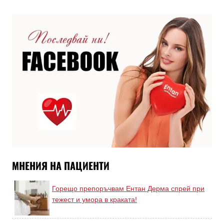
МНЕНИЯ НА ПАЦИЕНТИ
Горещо препоръчвам Ентан Дерма спрей при
тежест и умора в краката!