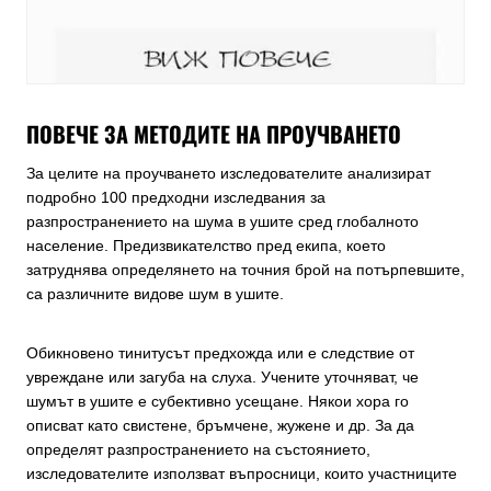
ПОВЕЧЕ ЗА МЕТОДИТЕ НА ПРОУЧВАНЕТО
За целите на проучването изследователите анализират
подробно 100 предходни изследвания за
разпространението на шума в ушите сред глобалното
население. Предизвикателство пред екипа, което
затруднява определянето на точния брой на потърпевшите,
са различните видове шум в ушите.
Обикновено тинитусът предхожда или е следствие от
увреждане или загуба на слуха. Учените уточняват, че
шумът в ушите е субективно усещане. Някои хора го
описват като свистене, бръмчене, жужене и др. За да
определят разпространението на състоянието,
изследователите използват въпросници, които участниците