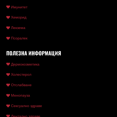
Имунитет
Хеморид
Лекзема
Псоралек
ПОЛЕЗНА ИНФОРМАЦИЯ
Дермокозметика
Холестерол
Отслабване
Менопауза
Сексуално здраве
Дентално здраве