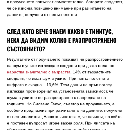
в проучването попълват самостоятелно. Авторите споделят,
че се изисква повишено внимание при разчитането на
данните, получени от непълнолетни.
СЛЕД КАТО ВЕЧЕ ЗНАЕМ КАКВО Е ТИНИТУС,
НЕКА ДА ВИДИМ КОЛКО Е РАЗПРОСТРАНЕНО
СЪСТОЯНИЕТО?
Резултатите от проучването показват, че разпространението
на шум в ушите изглежда е сходно и при двата пола, но
нараства значително с възрастта
. 14% от възрастните
споделят, че имат шум в ушите. При непълнолетните
цифрата е сходна – 13,6%. Тези данни на пръв поглед
изглежда противоречат на установената зависимост, че
шума в ушите е по-разпространен с напредване на
годините. Но Силвано Галус, съавтор на проучването, е
особено предпазлив при разчитането на данните, получени
от непълнолетни. „Нашата хипотеза е, че начинът, по който
е поставен въпросът, играе важна роля. При липсата на
обективен диагностичен инструмент, който може да