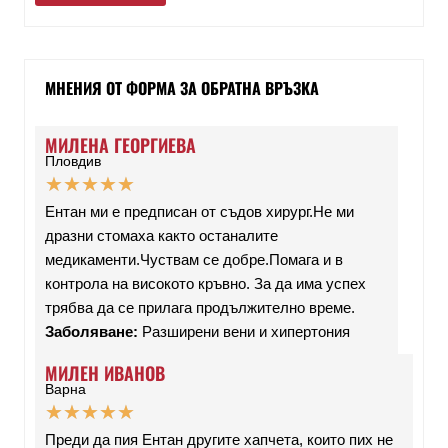
МНЕНИЯ ОТ ФОРМА ЗА ОБРАТНА ВРЪЗКА
МИЛЕНА ГЕОРГИЕВА
Пловдив
★
★
★
★
★
Ентан ми е предписан от съдов хирург.Не ми
дразни стомаха както останалите
медикаменти.Чуствам се добре.Помага и в
контрола на високото кръвно. За да има успех
трябва да се прилага продължително време.
Заболяване:
Разширени вени и хипертония
МИЛЕН ИВАНОВ
Варна
★
★
★
★
★
Преди да пия Ентан другите хапчета, които пих не