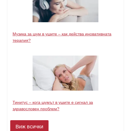
Музика за шум в ушите – как действа иновативната
терапия?
Тинитус – кога шумът в ушите е сигнал за
здравословен проблем?
Виж всички