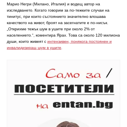
Марио Негри (Милано, Италия) и водещ автор на
изследването. Когато говорим за по-тежките случаи на
тинитус, при които състоянието значително влошава
качеството на живот, броят на засегнатите е по-нисък.
„Открихме тежък шум в ушите при около 2% от
населението.“, коментира Ярах. Това са около 120 милиона
души, които живеят с
интензивен, понякога постоянен и
инвалидизиращ шум в ушите
.