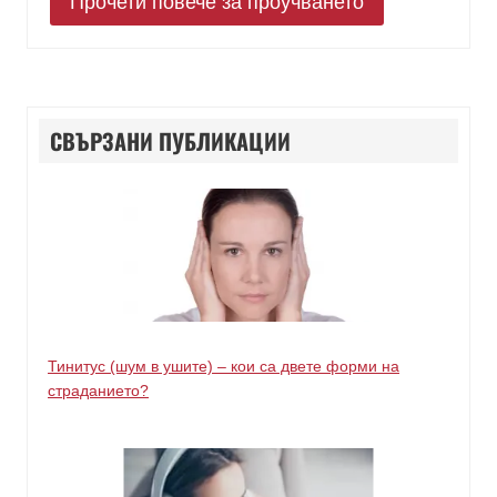
Прочети повече за проучването
СВЪРЗАНИ ПУБЛИКАЦИИ
Тинитус (шум в ушите) – кои са двете форми на
страданието?