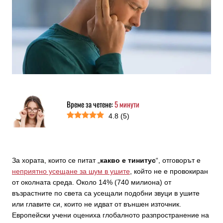
Време за четене:
5
минути
4.8
(
5
)
За хората, които се питат „
какво е тинитус
“, отговорът е
неприятно усещане за шум в ушите
, който не е провокиран
от околната среда. Около 14% (740 милиона) от
възрастните по света са усещали подобни звуци в ушите
или главите си, които не идват от външен източник.
Европейски учени оцениха глобалното разпространение на