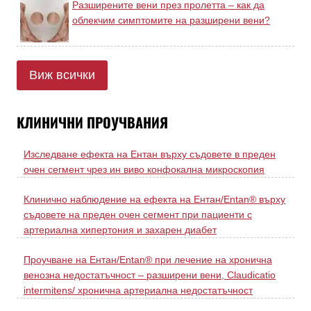
Разширените вени през пролетта – как да
облекчим симптомите на разширени вени?
Виж всички
КЛИНИЧНИ ПРОУЧВАНИЯ
Изследване ефекта на Ентан върху съдовете в преден
очен сегмент чрез ин виво конфокална микроскопия
Клинично наблюдение на ефекта на Ентан/Entan® върху
съдовете на преден очен сегмент при пациенти с
артериална хипертония и захарен диабет
Проучване на Ентан/Entan® при лечение на хронична
венозна недостатъчност – разширени вени, Claudicatio
intermitens/ хронична артериална недостатъчност