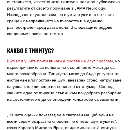
състоянието, известно като тинитус и наскоро публикуваха
резултатите от своето проучване в JAMA Neurology.
Изследването установява, че шумът в ушите е по-често
срещан с напредването на възрастта и е еднакво
разпространен сред двата пола. В следващите редове
споделяме повече по темата.
КАКВО Е ТИНИТУС?
Шумът в ушите почти винаги е проява на друг проблем
, но
първопричините за появата на състоянието могат да са
много разнообразни. Тинитусът може да бъде резултат от
екстремен или постоянен шум, внезапен стрес, натрупване
на ушна кал или нещо по-сериозно като тумор. Според
учените една от първите стъпки към по-доброто разбиране
на състоянието е да се определи колко хора са засегнати.
„Нашите оценки показват, че в световен мащаб един на
всеки седем възрастни споделя, че е имал шум в ушите“,
казва Карлота Микаела Ярах, епидемиолог от Института