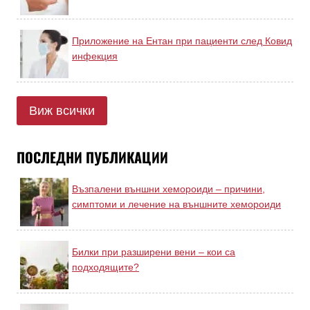
Приложение на Ентан при пациенти след Ковид
инфекция
Виж всички
ПОСЛЕДНИ ПУБЛИКАЦИИ
Възпалени външни хемороиди – причини,
симптоми и лечение на външните хемороиди
Билки при разширени вени – кои са
подходящите?