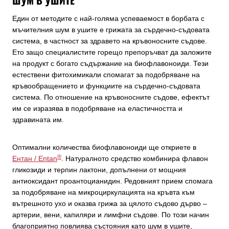
Един от методите с най-голяма успеваемост в борбата с
мъчителния шум в ушите е грижата за сърдечно-съдовата
система, в частност за здравето на кръвоносните съдове.
Ето защо специалистите горещо препоръчват да заложите
на продукт с богато съдържание на биофлавоноиди. Тези
естествени фитохимикали спомагат за подобряване на
кръвообращението и функциите на сърдечно-съдовата
система. По отношение на кръвоносните съдове, ефектът
им се изразява в подобряване на еластичността и
здравината им.
Оптимални количества биофлавоноиди ще откриете в
®
Ентан / Entan
. Натуралното средство комбинира флавон
гликозиди и терпин лактони, допълнени от мощния
антиоксидант проантоцианидин. Редовният прием спомага
за подобряване на микроциркулацията на кръвта към
вътрешното ухо и оказва грижа за цялото съдово дърво –
артерии, вени, капиляри и лимфни съдове. По този начин
благоприятно повлиява състояния като шум в ушите,