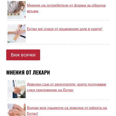
Мнения на потребители от форма за обратна
връзка
Ентан ме спаси от кошмарния шум в ушите!
Виж всички
МНЕНИЯ ОТ ЛЕКАРИ
Доволен съм от резултатите, които получавам
след приложение на Ентан
Всички мои пациенти са доволни от ефекта на
Ентан!