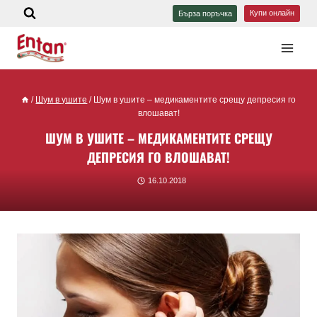
Купи онлайн
Бърза поръчка
/
Шум в ушите
/
Шум в ушите – медикаментите срещу депресия го
влошават!
ШУМ В УШИТЕ – МЕДИКАМЕНТИТЕ СРЕЩУ
ДЕПРЕСИЯ ГО ВЛОШАВАТ!
16.10.2018