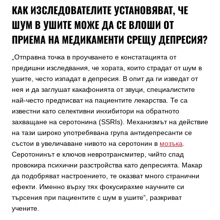
КАК ИЗСЛЕДОВАТЕЛИТЕ УСТАНОВЯВАТ, ЧЕ
ШУМ В УШИТЕ МОЖЕ ДА СЕ ВЛОШИ ОТ
ПРИЕМА НА МЕДИКАМЕНТИ СРЕЩУ ДЕПРЕСИЯ?
„Отправна точка в проучването е констатацията от
предишни изследвания, че хората, които страдат от шум в
ушите, често изпадат в депресия. В опит да ги изведат от
нея и да заглушат какафонията от звуци, специалистите
най-често предписват на пациентите лекарства. Те са
известни като селективни инхибитори на обратното
захващане на серотонина (SSRIs). Механизмът на действие
на тази широко употребявана група антидепресанти се
състои в увеличаване нивото на серотонин в
мозъка
.
Серотонинът е ключов невротрансмитер, чийто спад
провокира психични разстройства като депресията. Макар
да подобряват настроението, те оказват много странични
ефекти. Именно върху тях фокусирахме научните си
търсения при пациентите с шум в ушите“, разкриват
учените.