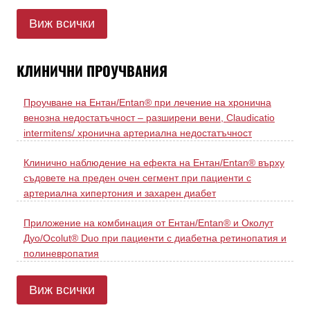
Виж всички
КЛИНИЧНИ ПРОУЧВАНИЯ
Проучване на Ентан/Entan® при лечение на хронична
венозна недостатъчност – разширени вени, Claudicatio
intermitens/ хронична артериална недостатъчност
Клинично наблюдение на ефекта на Ентан/Entan® върху
съдовете на преден очен сегмент при пациенти с
артериална хипертония и захарен диабет
Приложение на комбинация от Ентан/Entan® и Околут
Дуо/Ocolut® Duo при пациенти с диабетна ретинопатия и
полиневропатия
Виж всички