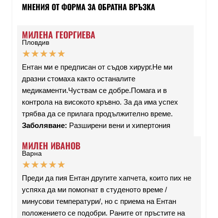
МНЕНИЯ ОТ ФОРМА ЗА ОБРАТНА ВРЪЗКА
МИЛЕНА ГЕОРГИЕВА
Пловдив
★
★
★
★
★
Ентан ми е предписан от съдов хирург.Не ми
дразни стомаха както останалите
медикаменти.Чуствам се добре.Помага и в
контрола на високото кръвно. За да има успех
трябва да се прилага продължително време.
Заболяване:
Разширени вени и хипертония
МИЛЕН ИВАНОВ
Варна
★
★
★
★
★
Преди да пия Ентан другите хапчета, които пих не
успяха да ми помогнат в студеното време /
минусови температури/, но с приема на Ентан
положението се подобри. Раните от пръстите на