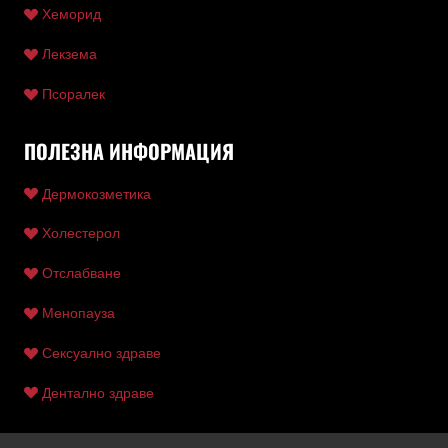
Хеморид
Лекзема
Псоралек
ПОЛЕЗНА ИНФОРМАЦИЯ
Дермокозметика
Холестерол
Отслабване
Менопауза
Сексуално здраве
Дентално здраве