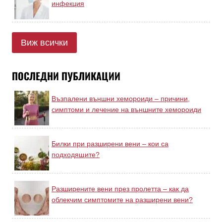
инфекция
Виж всички
ПОСЛЕДНИ ПУБЛИКАЦИИ
Възпалени външни хемороиди – причини,
симптоми и лечение на външните хемороиди
Билки при разширени вени – кои са
подходящите?
Разширените вени през пролетта – как да
облекчим симптомите на разширени вени?