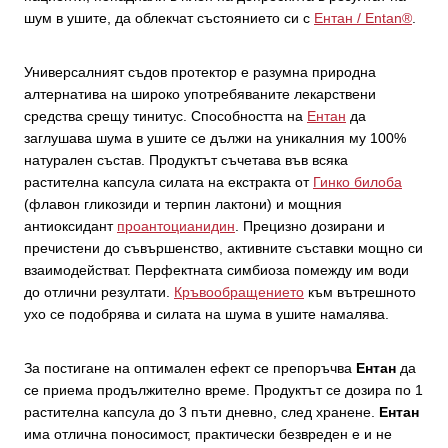
шум в ушите, да облекчат състоянието си с
Ентан / Entan®
.
Универсалният съдов протектор е разумна природна
алтернатива на широко употребяваните лекарствени
средства срещу тинитус. Способността на
Ентан
да
заглушава шума в ушите се дължи на уникалния му 100%
натурален състав. Продуктът съчетава във всяка
растителна капсула силата на екстракта от
Гинко билоба
(флавон гликозиди и терпин лактони) и мощния
антиоксидант
проантоцианидин
. Прецизно дозирани и
пречистени до съвършенство, активните съставки мощно си
взаимодействат. Перфектната симбиоза помежду им води
до отлични резултати.
Кръвообращението
към вътрешното
ухо се подобрява и силата на шума в ушите намалява.
За постигане на оптимален ефект се препоръчва
Ентан
да
се приема продължително време. Продуктът се дозира по 1
растителна капсула до 3 пъти дневно, след хранене.
Ентан
има отлична поносимост, практически безвреден е и не