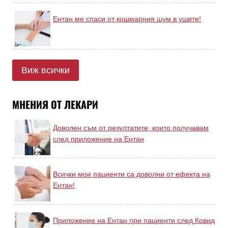
Ентан ме спаси от кошмарния шум в ушите!
Виж всички
МНЕНИЯ ОТ ЛЕКАРИ
Доволен съм от резултатите, които получавам
след приложение на Ентан
Всички мои пациенти са доволни от ефекта на
Ентан!
Приложение на Ентан при пациенти след Ковид