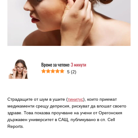
Време за четене:
3
минути
5
(
2
)
Страдащите от шум в ушите (
тинитус
), които приемат
медикаменти срещу депресия, рискуват да влошат своето
здраве. Това показва проучване на учени от Орегонския
държавен университет в САЩ, публикувано в сп. Cell
Reports.