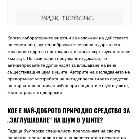
Когато лабораторните животни са изложени на действието
на серотонин, вретенообразните неврони в дорзалното
кохлеарно ядро се претоварват и стават свръхчувствителни
към звук. По този начин проучването доказва, че
антидепресантите допринасят за влошаване на вече
съществуващия шум в ушите. Авторите на изследването не
препоръчват употребата на антидепресанти като средство
на първи терапевтичен избор при пациенти с шум в ушите,
които страдат от депресия.
КОЕ Е НАЙ-ДОБРОТО ПРИРОДНО СРЕДСТВО ЗА
„ЗАГЛУШАВАНЕ“ НА ШУМ В УШИТЕ?
Редица български специалисти препоръчват на своите
пациенти, попаднали в плен на депресията в резултат на