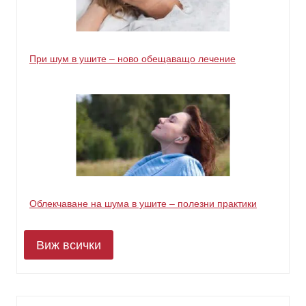
При шум в ушите – ново обещаващо лечение
Облекчаване на шума в ушите – полезни практики
Виж всички