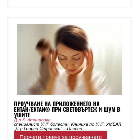
ПРОУЧВАНЕ НА ПРИЛОЖЕНИЕТО НА
ЕНТАН/ENTAN® ПРИ СВЕТОВЪРТЕЖ И ШУМ В
УШИТЕ
Д-р К. Атанасова
специалист УНГ болести, Клиника по УНГ, УМБАЛ
„Д-р Георги Странски” – Плевен
Прочети повече за проучването