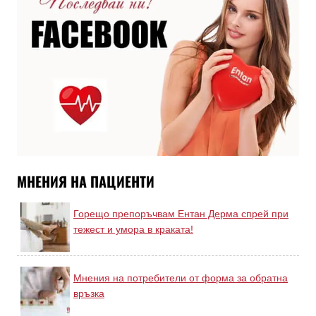
МНЕНИЯ НА ПАЦИЕНТИ
Горещо препоръчвам Ентан Дерма спрей при
тежест и умора в краката!
Мнения на потребители от форма за обратна
връзка