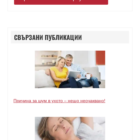
СВЪРЗАНИ ПУБЛИКАЦИИ
Причина за шум в ухото – нещо неочаквано!