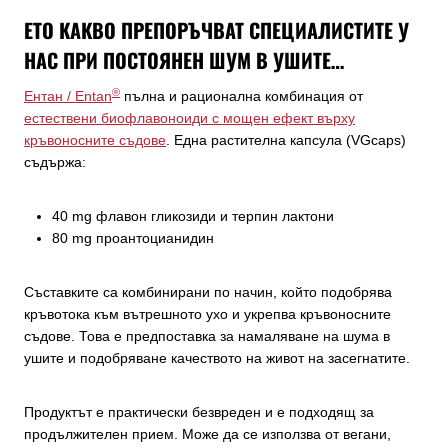
ЕТО КАКВО ПРЕПОРЪЧВАТ СПЕЦИАЛИСТИТЕ У
НАС ПРИ ПОСТОЯНЕН ШУМ В УШИТЕ…
®
Ентан / Entan
пълна и рационална комбинация от
естествени биофлавоноиди с мощен ефект върху
кръвоносните съдове
. Една растителна капсула (VGcaps)
съдържа:
40 mg флавон гликозиди и терпин лактони
80 mg проантоцианидин
Съставките са комбинирани по начин, който подобрява
кръвотока към вътрешното ухо и укрепва кръвоносните
съдове. Това е предпоставка за намаляване на шума в
ушите и подобряване качеството на живот на засегнатите.
Продуктът е практически безвреден и е подходящ за
продължителен прием. Може да се използва от вегани,