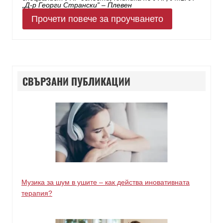
„Д-р Георги Странски” – Плевен
Прочети повече за проучването
СВЪРЗАНИ ПУБЛИКАЦИИ
Музика за шум в ушите – как действа иновативната
терапия?