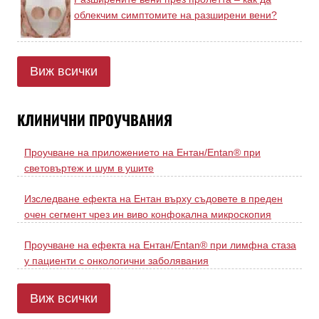
облекчим симптомите на разширени вени?
Виж всички
КЛИНИЧНИ ПРОУЧВАНИЯ
Проучване на приложението на Ентан/Entan® при
световъртеж и шум в ушите
Изследване ефекта на Ентан върху съдовете в преден
очен сегмент чрез ин виво конфокална микроскопия
Проучване на ефекта на Ентан/Entan® при лимфна стаза
у пациенти с онкологични заболявания
Виж всички