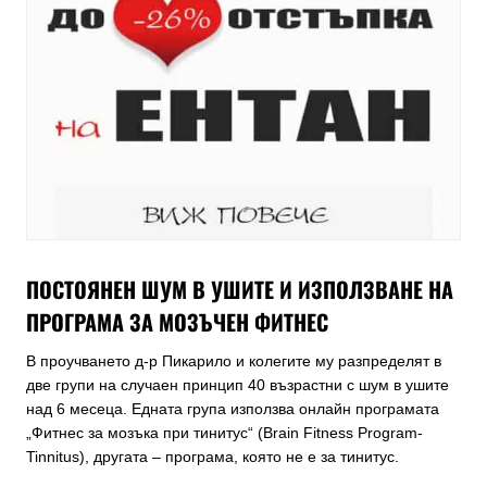
ПОСТОЯНЕН ШУМ В УШИТЕ И ИЗПОЛЗВАНЕ НА
ПРОГРАМА ЗА МОЗЪЧЕН ФИТНЕС
В проучването д-р Пикарило и колегите му разпределят в
две групи на случаен принцип 40 възрастни с шум в ушите
над 6 месеца. Едната група използва онлайн програмата
„Фитнес за мозъка при тинитус“ (Brain Fitness Program-
Tinnitus), другата – програма, която не е за тинитус.