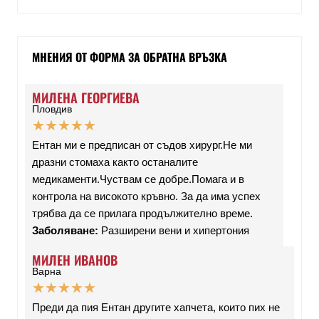
МНЕНИЯ ОТ ФОРМА ЗА ОБРАТНА ВРЪЗКА
МИЛЕНА ГЕОРГИЕВА
Пловдив
★
★
★
★
★
Ентан ми е предписан от съдов хирург.Не ми
дразни стомаха както останалите
медикаменти.Чуствам се добре.Помага и в
контрола на високото кръвно. За да има успех
трябва да се прилага продължително време.
Заболяване:
Разширени вени и хипертония
МИЛЕН ИВАНОВ
Варна
★
★
★
★
★
Преди да пия Ентан другите хапчета, които пих не