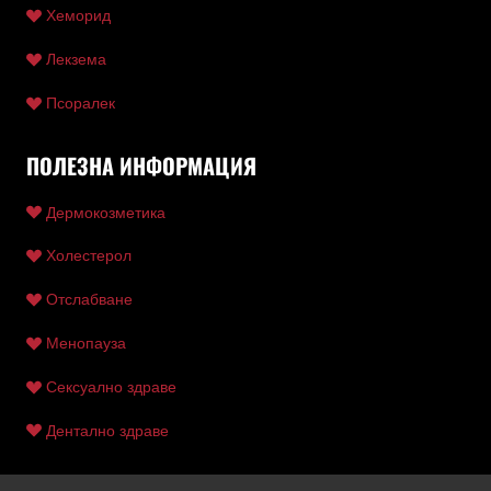
Хеморид
Лекзема
Псоралек
ПОЛЕЗНА ИНФОРМАЦИЯ
Дермокозметика
Холестерол
Отслабване
Менопауза
Сексуално здраве
Дентално здраве