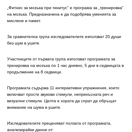
„Фитнес за мозъка при тинитус“ е програма за „тренировка“
на мозъка. Предназначена е да подобрява уменията за
мислене и памет.
За сравнителна група изследователите използват 20 души
без шум в ушите.
Участниците от първата група използват програмата за
тренировка на мозъка по 1 час дневно, 5 дни в седмицата в
продължение на 8 седмици.
Програмата съдържа 11 интерактивни упражнения, които
включват прости звукови стимули, непрекъсната реч и
визуални стимули. Целта е хората да спрат да обръщат
внимание на шума в ушите.
Изследователите преценяват ползата от програмата,
анализирайки данни от: