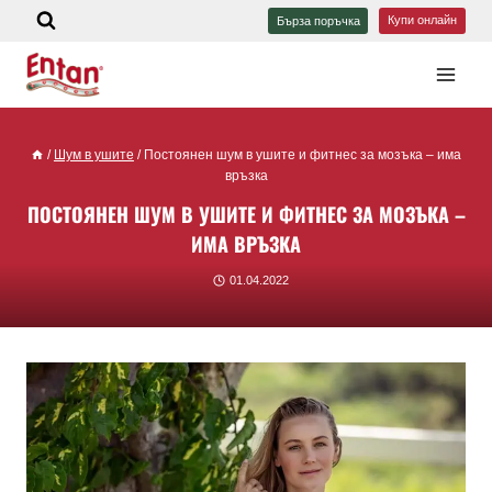
Купи онлайн
Бърза поръчка
/
Шум в ушите
/
Постоянен шум в ушите и фитнес за мозъка – има
връзка
ПОСТОЯНЕН ШУМ В УШИТЕ И ФИТНЕС ЗА МОЗЪКА –
ИМА ВРЪЗКА
01.04.2022