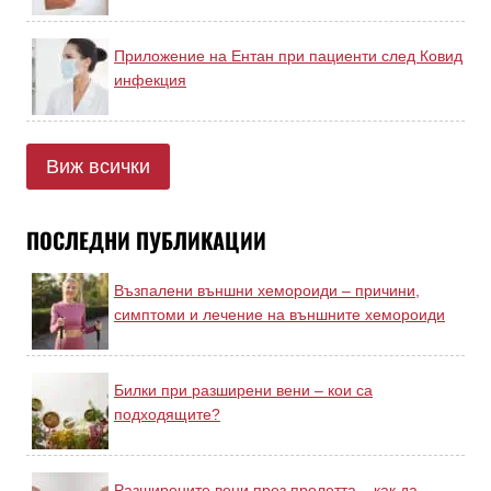
Приложение на Ентан при пациенти след Ковид
инфекция
Виж всички
ПОСЛЕДНИ ПУБЛИКАЦИИ
Възпалени външни хемороиди – причини,
симптоми и лечение на външните хемороиди
Билки при разширени вени – кои са
подходящите?
Разширените вени през пролетта – как да