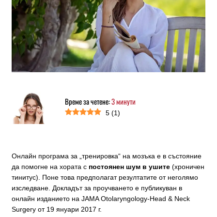
Време за четене:
3
минути
5
(
1
)
Онлайн програма за „тренировка“ на мозъка е в състояние
да помогне на хората с
постоянен шум в ушите
(хроничен
тинитус). Поне това предполагат резултатите от неголямо
изследване. Докладът за проучването е публикуван в
онлайн изданието на JAMA Otolaryngology-Head & Neck
Surgery от 19 януари 2017 г.