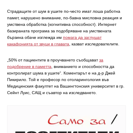
Страдащите от шум в ушите по-често имат лоша работна
памет, нарушено внимание, по-бавна мисловна реакция и
умствена обработка (когнитивна способност). Интернет
базираната програма за подобряване на умствената
бързина обаче изглежда им
помага да заглушат
какафонията от звуци в главата
, казват изследователите.
„50% от пациентите в проучването съобщават
за
подобрение в паметта
, вниманието и способността да
контролират шума в ушите“. Коментарът е на д-р Джей
Пикирило. Той е професор по отоларингология във
Медицинския факултет на Вашингтонския университет в гр.
Сейнт Луис, САЩ и съавтор на изследването.