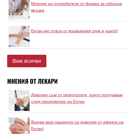
Мнения на потребители от форма за обратна
връзка
Ентан ме спаси от кошмарния шум в ушите!
Виж всички
МНЕНИЯ ОТ ЛЕКАРИ
Доволен съм от резултатите, които получавам
след приложение на Ентан
Всички мои пациенти са доволни от ефекта на
Ентан!