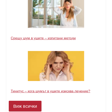
Срещу шум в ушите – изпитани методи
Тинитус – кога шумът в ушите изисква лечение?
Виж всички