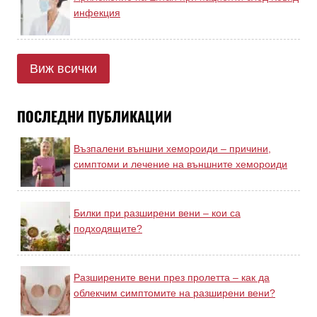
инфекция
Виж всички
ПОСЛЕДНИ ПУБЛИКАЦИИ
Възпалени външни хемороиди – причини,
симптоми и лечение на външните хемороиди
Билки при разширени вени – кои са
подходящите?
Разширените вени през пролетта – как да
облекчим симптомите на разширени вени?