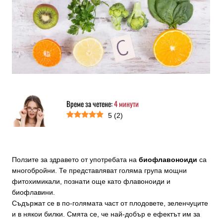
Време за четене:
4
минути
5
(
2
)
Ползите за здравето от употребата на
биофлавоноиди
са
многобройни. Те представляват голяма група мощни
фитохимикали, познати още като флавоноиди и
биофлавини.
Съдържат се в по-голямата част от плодовете, зеленчуците
и в някои билки. Смята се, че най-добър е ефектът им за