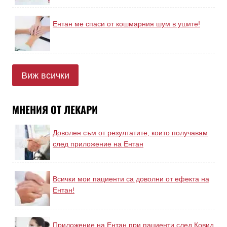
Ентан ме спаси от кошмарния шум в ушите!
Виж всички
МНЕНИЯ ОТ ЛЕКАРИ
Доволен съм от резултатите, които получавам
след приложение на Ентан
Всички мои пациенти са доволни от ефекта на
Ентан!
Приложение на Ентан при пациенти след Ковид