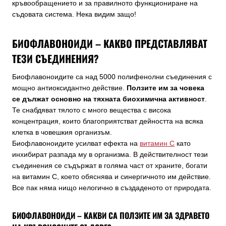
кръвообращението и за правилното функциониране на
съдовата система. Нека видим защо!
БИОФЛАВОНОИДИ – КАКВО ПРЕДСТАВЛЯВАТ
ТЕЗИ СЪЕДИНЕНИЯ?
Биофлавоноидите са над 5000 полифенолни съединения с
мощно антиоксидантно действие.
Ползите им за човека
се дължат основно на тяхната биохимична активност
.
Те снабдяват тялото с много вещества с висока
концентрация, които благоприятстват дейността на всяка
клетка в човешкия организъм.
Биофлавоноидите усилват ефекта на
витамин C
като
инхибират разпада му в организма. В действителност тези
съединения се съдържат в голяма част от храните, богати
на витамин C, което обяснява и синергичното им действие.
Все пак няма нищо нелогично в създаденото от природата.
БИОФЛАВОНОИДИ – КАКВИ СА ПОЛЗИТЕ ИМ ЗА ЗДРАВЕТО