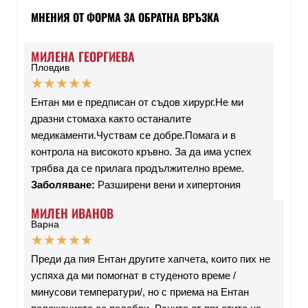
МНЕНИЯ ОТ ФОРМА ЗА ОБРАТНА ВРЪЗКА
МИЛЕНА ГЕОРГИЕВА
Пловдив
★
★
★
★
★
Ентан ми е предписан от съдов хирург.Не ми
дразни стомаха както останалите
медикаменти.Чуствам се добре.Помага и в
контрола на високото кръвно. За да има успех
трябва да се прилага продължително време.
Заболяване:
Разширени вени и хипертония
МИЛЕН ИВАНОВ
Варна
★
★
★
★
★
Преди да пия Ентан другите хапчета, които пих не
успяха да ми помогнат в студеното време /
минусови температури/, но с приема на Ентан