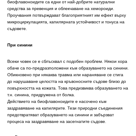
биофлавоноидите са едни от най-добрите натурални
средства за превенция и облекчаване на хемороиди.
Проучвания потвърждават благоприятният им ефект върху
микроциркулацията, капилярната устойчивост и тонуса на
съдовете.
При синини
Всеки човек се е сблъсквал с подобен проблем. Някои хора
обаче са по-предразположени към образуването на синини.
Обикновено при някаква травма или нараняване се стига
до нарушаване целостта на кръвоносните съдове близо до
повърхността на кожата. Това предизвиква образуването на
т.н. синина, придружена от болка.
Действието на биофлавоноидите е насочено към
заздравяване на капилярите. Тези природни съединения
предотвратяват образуването на синини и забързват
процеса на заздравяване на засегнатите съдове.