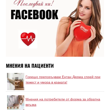
МНЕНИЯ НА ПАЦИЕНТИ
Горещо препоръчвам Ентан Дерма спрей при
тежест и умора в краката!
Мнения на потребители от форма за обратна
връзка