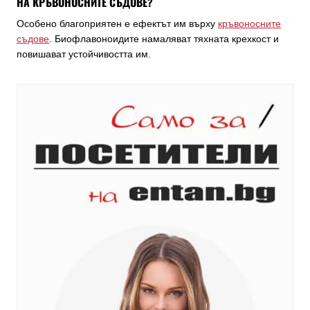
НА КРЪВОНОСНИТЕ СЪДОВЕ?
Особено благоприятен е ефектът им върху
кръвоносните
съдове
. Биофлавоноидите намаляват тяхната крехкост и
повишават устойчивостта им.