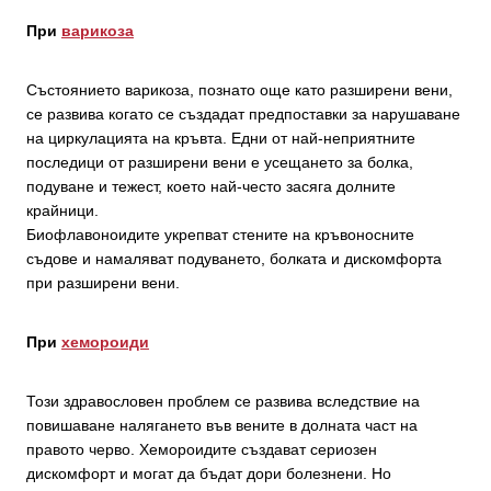
При
варикоза
Състоянието варикоза, познато още като разширени вени,
се развива когато се създадат предпоставки за нарушаване
на циркулацията на кръвта. Едни от най-неприятните
последици от разширени вени е усещането за болка,
подуване и тежест, което най-често засяга долните
крайници.
Биофлавоноидите укрепват стените на кръвоносните
съдове и намаляват подуването, болката и дискомфорта
при разширени вени.
При
хемороиди
Този здравословен проблем се развива вследствие на
повишаване налягането във вените в долната част на
правото черво. Хемороидите създават сериозен
дискомфорт и могат да бъдат дори болезнени. Но