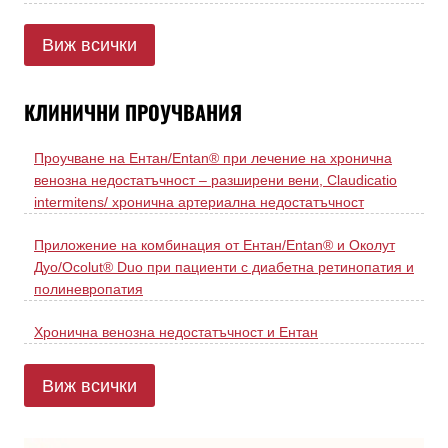
Виж всички
КЛИНИЧНИ ПРОУЧВАНИЯ
Проучване на Ентан/Entan® при лечение на хронична
венозна недостатъчност – разширени вени, Claudicatio
intermitens/ хронична артериална недостатъчност
Приложение на комбинация от Ентан/Entan® и Околут
Дуо/Ocolut® Duo при пациенти с диабетна ретинопатия и
полиневропатия
Хронична венозна недостатъчност и Ентан
Виж всички