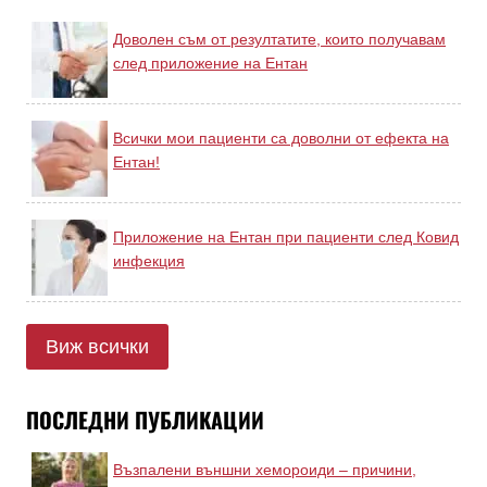
Доволен съм от резултатите, които получавам
след приложение на Ентан
Всички мои пациенти са доволни от ефекта на
Ентан!
Приложение на Ентан при пациенти след Ковид
инфекция
Виж всички
ПОСЛЕДНИ ПУБЛИКАЦИИ
Възпалени външни хемороиди – причини,