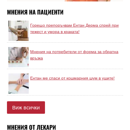
МНЕНИЯ НА ПАЦИЕНТИ
Горещо препоръчвам Ентан Дерма спрей при
тежест и умора в краката!
Мнения на потребители от форма за обратна
връзка
Ентан ме спаси от кошмарния шум в ушите!
Виж всички
МНЕНИЯ ОТ ЛЕКАРИ