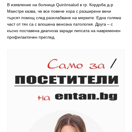
В изявление на болница Quirónsalud в гр. Кордоба д-р
Маестре казва, че все повече хора с разширени вени
търсят помощ след разхлабване на мерките. Една голяма
част от тях са с влошена венозна патология. Друга – с
късно поставена диагноза заради липсата на навременен
профилактичен преглед.