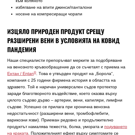
към коляното
избягване на впити джинси/панталони
носене на компресиращи чорапи
ИЗЦЯЛО ПРИРОДЕН ПРОДУКТ СРЕЩУ
РАЗШИРЕНИ ВЕНИ В УСЛОВИЯТА НА КОВИД
ПАНДЕМИЯ
Наши специалисти препоръчват мерките за подобряване
на венозното кръвообращение да се съчетаят с приема на
®
Ентан / Entan
. Това е утвърден продукт на „Борола“,
компания с 25 години фирмена история в областта на
здравето. Той е наричан универсален съдов протектор
заради благотворното въздействие, което оказва върху
цялото съдово дърво – артерии, вени, капиляри, лимфни
съдове. Успешно се прилага при хронична венозна
недостатъчност (разширени вени, тромбофлебити,
варикозни язви). Приеман редовно и продължително
продуктът намалява тежестта, болка, умората и
подуването
на краката
. Положителният ефект върху симптомите се