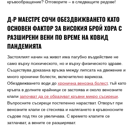
кръвообращение? Отговорите – в следващите редове!
Д-Р МАЕСТРЕ СОЧИ ОБЕЗДВИЖВАНЕТО КАТО
ОСНОВЕН ФАКТОР ЗА ВИСОКИЯ БРОЙ ХОРА С
РАЗШИРЕНИ ВЕНИ ПО ВРЕМЕ НА КОВИД
ПАНДЕМИЯТА
Застоялият начин на живот има пагубно въздействие не
само върху психическото, но и върху физическото здраве.
Съществува доказана връзка между липсата на движение и
много хронични болести, включително варикоза.
Обездвижването води до
хронична венозна болест
, тъй като
кръвта в долните крайници се застоява и около венозните
клапи
започват да се образуват кръвни микро съсиреци
.
Въпросните съсиреци постепенно нарастват. Отворът при
венозните клапи се стеснява и налягането в кръвоносните
съдове под тях се увеличава. С времето клапите се
затлачват, а вените се разширяват.