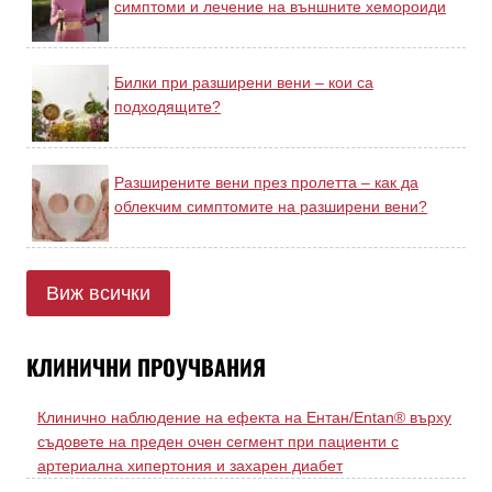
симптоми и лечение на външните хемороиди
Билки при разширени вени – кои са
подходящите?
Разширените вени през пролетта – как да
облекчим симптомите на разширени вени?
Виж всички
КЛИНИЧНИ ПРОУЧВАНИЯ
Клинично наблюдение на ефекта на Ентан/Entan® върху
съдовете на преден очен сегмент при пациенти с
артериална хипертония и захарен диабет