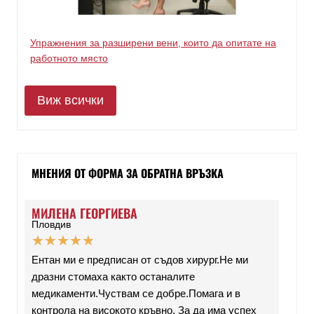
Упражнения за разширени вени, които да опитате на
работното място
Виж всички
МНЕНИЯ ОТ ФОРМА ЗА ОБРАТНА ВРЪЗКА
МИЛЕНА ГЕОРГИЕВА
Пловдив
★
★
★
★
★
Ентан ми е предписан от съдов хирург.Не ми
дразни стомаха както останалите
медикаменти.Чуствам се добре.Помага и в
контрола на високото кръвно. За да има успех