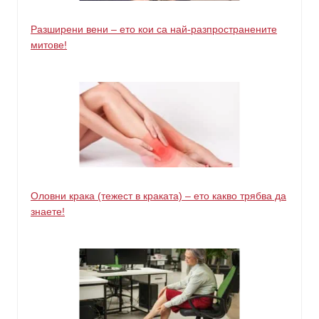
Разширени вени – ето кои са най-разпространените
митове!
Оловни крака (тежест в краката) – ето какво трябва да
знаете!