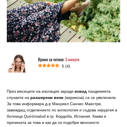
Време за четене:
3
минути
5
(
4
)
През месеците на изолация заради
ковид
пандемията
случаите на
разширени вени
(варикоза) са се увеличили.
За това информира д-р Мануиел Санчес Маестре,
завеждащ отделението по ангиология и съдова хирургия в
болница Quirónsalud в гр. Кордоба, Испания. Каква е
причината за това и как да се подобри венозното