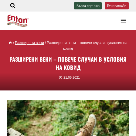
Купи онлайн
Бърза поръчка
/
Разширени вени
/
Разширени вени – повече случаи в условия на
ковид
РАЗШИРЕНИ ВЕНИ – ПОВЕЧЕ СЛУЧАИ В УСЛОВИЯ
НА КОВИД
21.05.2021