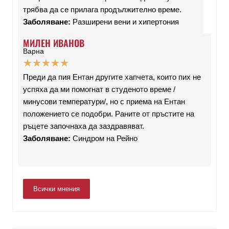
трябва да се прилага продължително време.
Заболяване:
Разширени вени и хипертония
МИЛЕН ИВАНОВ
Варна
★
★
★
★
★
Преди да пия Ентан другите хапчета, които пих не
успяха да ми помогнат в студеното време /
минусови температури/, но с приема на Ентан
положението се подобри. Раните от пръстите на
ръцете започнаха да заздравяват.
Заболяване:
Синдром на Рейно
Всички мнения