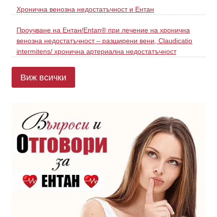
Хронична венозна недостатъчност и Ентан
Проучване на Ентан/Entan® при лечение на хронична
венозна недостатъчност – разширени вени, Claudicatio
intermitens/ хронична артериална недостатъчност
Виж всички