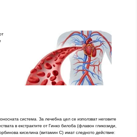
от
е
оносната система. За лечебна цел се използват неговите
ествата в екстрактите от Гинко билоба (флавон гликозиди,
орбинова киселина (витамин С) имат следното действие: