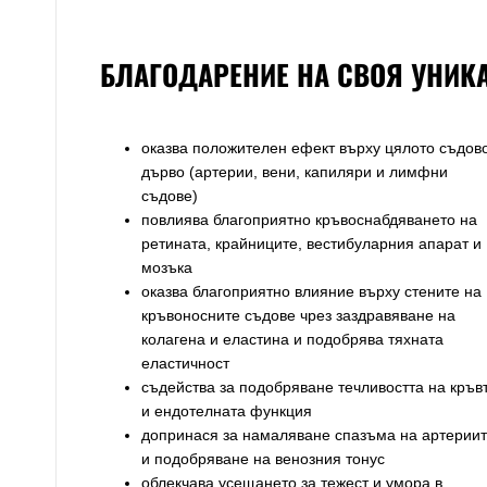
БЛАГОДАРЕНИЕ НА СВОЯ УНИКА
оказва положителен ефект върху цялото съдов
дърво (артерии, вени, капиляри и лимфни
съдове)
повлиява благоприятно кръвоснабдяването на
ретината, крайниците, вестибуларния апарат и
мозъка
оказва благоприятно влияние върху стените на
кръвоносните съдове чрез заздравяване на
колагена и еластина и подобрява тяхната
еластичност
съдейства за подобряване течливостта на кръв
и ендотелната функция
допринася за намаляване спазъма на артерии
и подобряване на венозния тонус
облекчава усещането за тежест и умора в