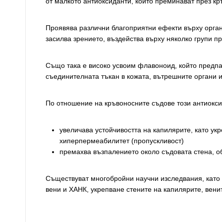
от малкото антиоксиданти, които преминават през к
Проявява различни благоприятни ефекти върху орган
засилва зрението, въздейства върху няколко групи п
Също така е високо усвоим флавоноид, който предпаз
съединителната тъкан в кожата, вътрешните органи 
По отношение на кръвоносните съдове този антиокси
увеличава устойчивостта на капилярите, като ук
хиперпермеабилитет (пропускливост)
премахва възпалението около съдовата стена, о
Съществуват многобройни научни изследвания, като
вени и ХАНК, укрепване стените на капилярите, вени