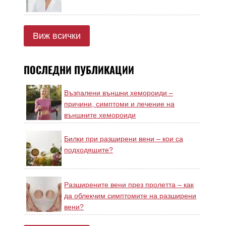
Виж всички
ПОСЛЕДНИ ПУБЛИКАЦИИ
Възпалени външни хемороиди –
причини, симптоми и лечение на
външните хемороиди
Билки при разширени вени – кои са
подходящите?
Разширените вени през пролетта – как
да облекчим симптомите на разширени
вени?