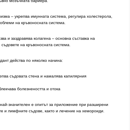
ръвно мозъчната бариера.
изма – укрепва имунната система, регулира холестерола,
роблеми на кръвоносната система.
ва и заздравява колагена – основна съставка на
и съдовете на кръвоносната система.
дант действа по няколко начина:
репва съдовата стена и намалява капилярния
блекчава болезнеността и отока
 най-значителен е опитът за приложение при разширени
те и лимфните съдове, както и лечение на хемороиди.