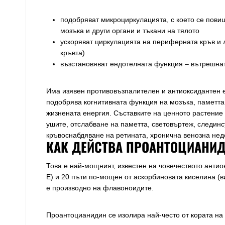
подобряват микроциркулацията, с което се пови
мозъка и други органи и тъкани на тялото
ускоряват циркулацията на периферната кръв и л
кръвта)
възстановяват ендотелната функция – вътрешна
Има изявен противовъзпалителен и антиоксидантен е
подобрява когнитивната функция на мозъка, паметта
жизнената енергия. Съставките на ценното растение
ушите, отслабване на паметта, световъртеж, следин
кръвоснабдяване на ретината, хронична венозна нед
КАК ДЕЙСТВА ПРОАНТОЦИАНИ
Това е най-мощният, известен на човечеството антио
Е) и 20 пъти по-мощен от аскорбиновата киселина (
е производно на флавоноидите.
Проантоцианидин се изолира най-често от кората на 