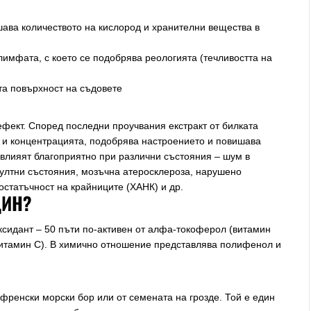
шава количеството на кислород и хранителни вещества в
имфата, с което се подобрява реологията (течливостта на
та повърхност на съдовете
фект. Според последни проучвания екстракт от билката
 и концентрацията, подобрява настроението и повишава
 влияят благоприятно при различни състояния – шум в
султни състояния, мозъчна атеросклероза, нарушено
остатъчност на крайниците (ХАНК) и др.
ДИН?
ксидант – 50 пъти по-активен от алфа-токоферол (витамин
витамин С). В химично отношение представлява полифенол и
френски морски бор или от семената на грозде. Той е един