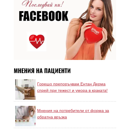
МНЕНИЯ НА ПАЦИЕНТИ
Горещо препоръчвам Ентан Дерма
спрей при тежест и умора в краката!
Мнения на потребители от форма за
обратна връзка