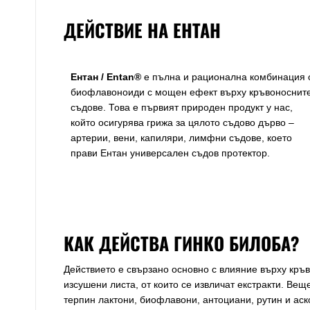
ДЕЙСТВИЕ НА ЕНТАН
Ентан / Entan®
е пълна и рационална комбинация 
биофлавоноиди с мощен ефект върху кръвоноснит
съдове. Това е първият природен продукт у нас,
който осигурява грижа за цялото съдово дърво –
артерии, вени, капиляри, лимфни съдове, което
прави Ентан универсален съдов протектор.
КАК ДЕЙСТВА ГИНКО БИЛОБА?
Действието е свързано основно с влияние върху кръв
изсушени листа, от които се извличат екстракти. Вещ
терпин лактони, биофлавони, антоциани, рутин и аск