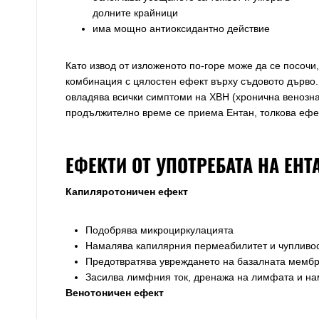
долните крайници
има мощно антиоксидантно действие
Като извод от изложеното по-горе може да се посоч
комбинация с цялостен ефект върху съдовото дърво
овладява всички симптоми на ХВН (хронична венозна 
продължително време се приема Ентан, толкова ефе
ЕФЕКТИ ОТ УПОТРЕБАТА НА ЕНТ
Капиляротоничен ефект
Подобрява микроциркулацията
Намалява капилярния пермеабилитет и чупливос
Предотвратява увреждането на базалната мембр
Засилва лимфния ток, дренажа на лимфата и на
Венотоничен ефект