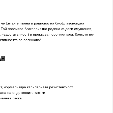
и, че Ентан е пълна и рационална биофлавоноидна
. Той повлиява благоприятно редица съдови смущения,
недостатъчност) и прекъсва порочния кръг. Колкото по-
ктивността се повишава!
АН
т, нормализира капилярната резистентност
ана на ендотелните клетки
малява отока