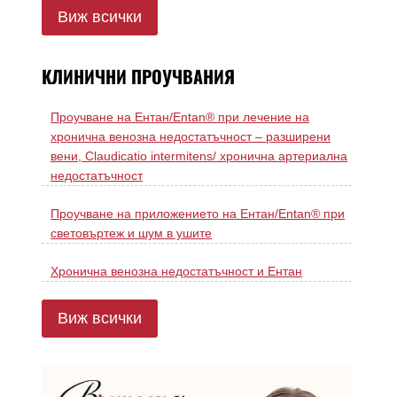
Виж всички
КЛИНИЧНИ ПРОУЧВАНИЯ
Проучване на Ентан/Entan® при лечение на
хронична венозна недостатъчност – разширени
вени, Claudicatio intermitens/ хронична артериална
недостатъчност
Проучване на приложението на Ентан/Entan® при
световъртеж и шум в ушите
Хронична венозна недостатъчност и Ентан
Виж всички