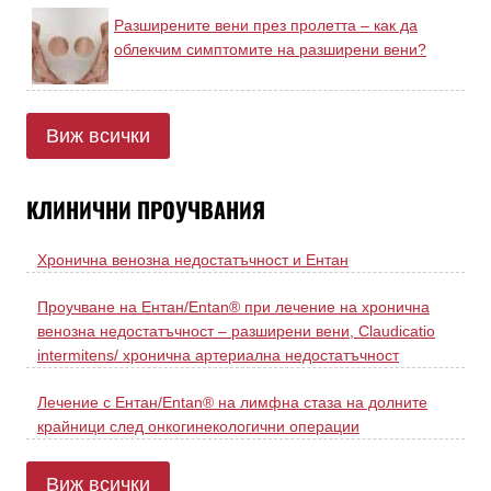
Разширените вени през пролетта – как да
облекчим симптомите на разширени вени?
Виж всички
КЛИНИЧНИ ПРОУЧВАНИЯ
Хронична венозна недостатъчност и Ентан
Проучване на Ентан/Entan® при лечение на хронична
венозна недостатъчност – разширени вени, Claudicatio
intermitens/ хронична артериална недостатъчност
Лечение с Ентан/Entan® на лимфна стаза на долните
крайници след онкогинекологични операции
Виж всички