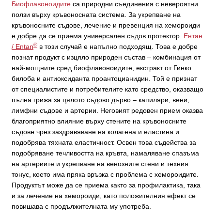
Биофлавоноидите
са природни съединения с невероятни
ползи върху кръвоносната система. За укрепване на
кръвоносните съдове, лечение и превенция на хемороиди
е добре да се приема универсален съдов протектор.
Ентан
®
/ Entan
в този случай е напълно подходящ. Това е добре
познат продукт с изцяло природен състав – комбинация от
най-мощните сред биофлавоноидите, екстракт от Гинко
билоба и антиоксиданта проантоцианидин. Той е признат
от специалистите и потребителите като средство, оказващо
пълна грижа за цялото съдово дърво – капиляри, вени,
лимфни съдове и артерии. Неговият редовен прием оказва
благоприятно влияние върху стените на кръвоносните
съдове чрез заздравяване на колагена и еластина и
подобрява тяхната еластичност. Освен това съдейства за
подобряване течливостта на кръвта, намаляване спазъма
на артериите и укрепване на венозните стени и техния
тонус, което има пряка връзка с проблема с хемороидите.
Продуктът може да се приема както за профилактика, така
и за лечение на хемороиди, като положителния ефект се
повишава с продължителната му употреба.