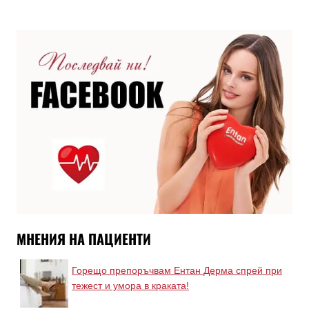
МНЕНИЯ НА ПАЦИЕНТИ
Горещо препоръчвам Ентан Дерма спрей при
тежест и умора в краката!