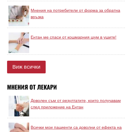
Мнения на потребители от форма за обратна
връзка
Ентан ме спаси от кошмарния шум в ушите!
Виж всички
МНЕНИЯ ОТ ЛЕКАРИ
Доволен съм от резултатите, които получавам
след приложение на Ентан
Всички мои пациенти са доволни от ефекта на