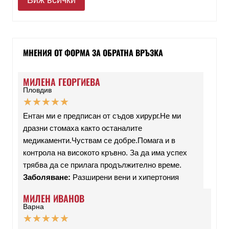
Виж всички
МНЕНИЯ ОТ ФОРМА ЗА ОБРАТНА ВРЪЗКА
МИЛЕНА ГЕОРГИЕВА
Пловдив
★
★
★
★
★
Ентан ми е предписан от съдов хирург.Не ми
дразни стомаха както останалите
медикаменти.Чуствам се добре.Помага и в
контрола на високото кръвно. За да има успех
трябва да се прилага продължително време.
Заболяване:
Разширени вени и хипертония
МИЛЕН ИВАНОВ
Варна
★
★
★
★
★