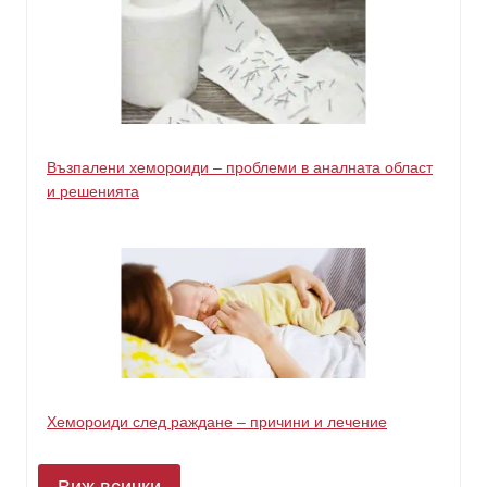
Възпалени хемороиди – проблеми в аналната област
и решенията
Хемороиди след раждане – причини и лечение