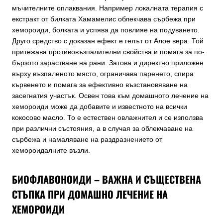
мъчителните оплаквания. Например локалната терапия с
екстракт от билката Хамамелис облекчава сърбежа при
хемороиди, болката и успява да повлияе на подуването.
Друго средство с доказан ефект е гелът от Алое вера. Той
притежава противовъзпалителни свойства и помага за по-
бързото зарастване на рани. Затова и директно приложен
върху възпаленото място, ограничава паренето, спира
кървенето и помага за ефективно възстановяване на
засегнатия участък. Освен това към домашното лечение на
хемороиди може да добавите и известното на всички
кокосово масло. То е естествен овлажнител и се използва
при различни състояния, а в случая за облекчаване на
сърбежа и намаляване на раздразнението от
хемороидалните възли.
БИОФЛАВОНОИДИ – ВАЖНА И СЪЩЕСТВЕНА
СТЪПКА ПРИ ДОМАШНО ЛЕЧЕНИЕ НА
ХЕМОРОИДИ