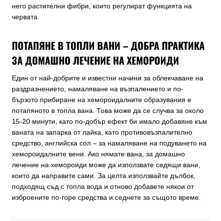
него растителни фибри, които регулират функцията на
червата.
ПОТАПЯНЕ В ТОПЛИ ВАНИ – ДОБРА ПРАКТИКА
ЗА ДОМАШНО ЛЕЧЕНИЕ НА ХЕМОРОИДИ
Един от най-добрите и известни начини за облекчаване на
раздразнението, намаляване на възпалението и по-
бързото прибиране на хемороидалните образувания е
потапяното в топла вана. Това може да се случва за около
15-20 минути, като по-добър ефект би имало добавяне към
ваната на запарка от лайка, като противовъзпалително
средство, английска сол – за намаляване на подуването на
хемороидалните вени. Ако нямате вана, за домашно
лечение на хемороиди може да използвате седящи вани,
които да направите сами. За целта използвайте дълбок,
подходящ съд с топла вода и отново добавете някои от
изброените по-горе средства и седнете за същото време.