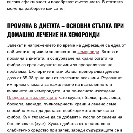
висока ефективност и подобряват състоянието. В статията
може да разберете кои са те.
ПРОМЯНА В ДИЕТАТА – ОСНОВНА СТЪПКА ПРИ
ДОМАШНО ЛЕЧЕНИЕ НА ХЕМОРОИДИ
Запекът и напрежението по време на дефекация са една от
най-честите причини за появата на
хемороиди
. Затова и
промяна в диетата, и осигуряване на храни богати на
фибри са сред сигурните начини за преодоляване на
проблема. Експертите в тази област препоръчват дневна
доза от 35-38 гр на ден от полезните влакнини. Редовният
им прием спомага за намаляване на възпалението и
кървенето на хемороидите, и за по-лесното изхождане.
Плодовете и зеленчуците
като круши, ябълки, грах, леща,
броколи, авокадо, пълнозърнести храни и ленено семе,
спокойно могат да доставят необходимото количество
фибри. Към тях може да се добавят и люспи от семена на
бял живовляк (хуск). Хускът действа като естествено
слабително средство при запек, заради съдържащите се в