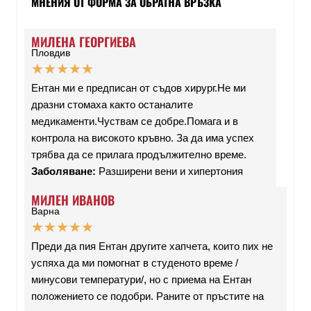
МНЕНИЯ ОТ ФОРМА ЗА ОБРАТНА ВРЪЗКА
МИЛЕНА ГЕОРГИЕВА
Пловдив
★
★
★
★
★
Ентан ми е предписан от съдов хирург.Не ми
дразни стомаха както останалите
медикаменти.Чуствам се добре.Помага и в
контрола на високото кръвно. За да има успех
трябва да се прилага продължително време.
Заболяване:
Разширени вени и хипертония
МИЛЕН ИВАНОВ
Варна
★
★
★
★
★
Преди да пия Ентан другите хапчета, които пих не
успяха да ми помогнат в студеното време /
минусови температури/, но с приема на Ентан
положението се подобри. Раните от пръстите на