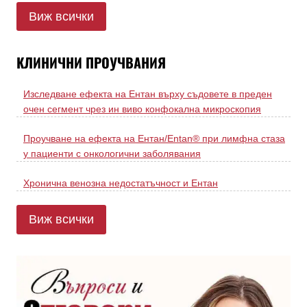
Виж всички
КЛИНИЧНИ ПРОУЧВАНИЯ
Изследване ефекта на Ентан върху съдовете в преден
очен сегмент чрез ин виво конфокална микроскопия
Проучване на ефекта на Ентан/Entan® при лимфна стаза
у пациенти с онкологични заболявания
Хронична венозна недостатъчност и Ентан
Виж всички