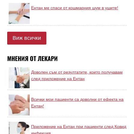
Ентан ме спаси от кошмарния шум в ушите!
Виж всички
МНЕНИЯ ОТ ЛЕКАРИ
Доволен съм от резултатите, които получавам
след приложение на Ентан
Всички мои пациенти са доволни от ефекта на
Ентан!
Приложение на Ентан при пациенти след Ковид
инфекция