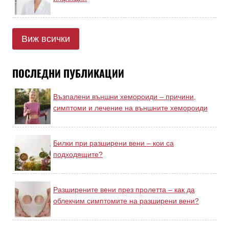
Виж всички
ПОСЛЕДНИ ПУБЛИКАЦИИ
Възпалени външни хемороиди – причини,
симптоми и лечение на външните хемороиди
Билки при разширени вени – кои са
подходящите?
Разширените вени през пролетта – как да
облекчим симптомите на разширени вени?