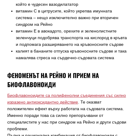
който е чудесен вазодилататор
витамин С в цитрусите, който укрепва имунната
система – нещо изключително важно при вторичен
синдром на Рейно
витамин Е в авокадото, орехите и зеленолистните
зеленчуци подобрява транспорта на кислород в кръвта
и подпомага разширяването на кръвоносните съдове
калият в бананите отпуска кръвоносните съдове и така
намалява стреса на сърдечно-съдовата система
ФЕНОМЕНЪТ НА РЕЙНО И ПРИЕМ НА
БИОФЛАВОНОИДИ
Биофлавоноидите са полифенолни съединения със силно
изразено антиоксидантно действие
. Те оказват
положителен ефект върху работата на съдовата система.
Именно поради това са силно препоръчвани от
специалистите у нас при синдром на Рейно и други съдови
проблеми.
Пълна и рационална комбинация от биофлавоноиди с