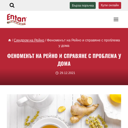
Купи онлайн
Бърза поръчка
/
Синдром на Рейно
/
Феноменът на Рейно и справяне с проблема
у дома
ФЕНОМЕНЪТ НА РЕЙНО И СПРАВЯНЕ С ПРОБЛЕМА У
ДОМА
29.12.2021