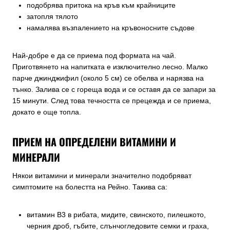
подобрява притока на кръв към крайниците
затопля тялото
намалява възпалението на кръвоносните съдове
Най-добре е да се приема под формата на чай.
Приготвянето на напитката е изключително лесно. Малко
парче джинджифил (около 5 см) се обелва и нарязва на
тънко. Залива се с гореща вода и се оставя да се запари за
15 минути. След това течността се прецежда и се приема,
докато е още топла.
ПРИЕМ НА ОПРЕДЕЛЕНИ ВИТАМИНИ И
МИНЕРАЛИ
Някои витамини и минерали значително подобряват
симптомите на болестта на Рейно. Такива са:
витамин В3 в рибата, мидите, свинското, пилешкото,
черния дроб, гъбите, слънчогледовите семки и граха,