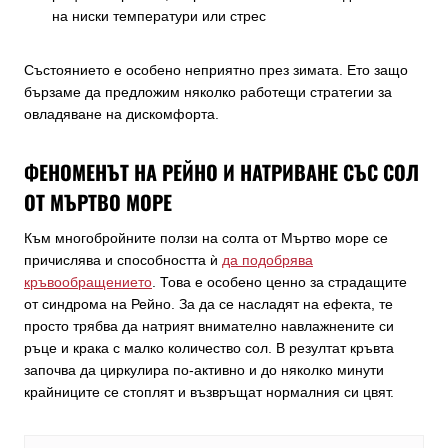
на ниски температури или стрес
Състоянието е особено неприятно през зимата. Ето защо
бързаме да предложим няколко работещи стратегии за
овладяване на дискомфорта.
ФЕНОМЕНЪТ НА РЕЙНО И НАТРИВАНЕ СЪС СОЛ
ОТ МЪРТВО МОРЕ
Към многобройните ползи на солта от Мъртво море се
причислява и способността ѝ
да подобрява
кръвообращението
. Това е особено ценно за страдащите
от синдрома на Рейно. За да се насладят на ефекта, те
просто трябва да натрият внимателно навлажнените си
ръце и крака с малко количество сол. В резултат кръвта
започва да циркулира по-активно и до няколко минути
крайниците се стоплят и възвръщат нормалния си цвят.