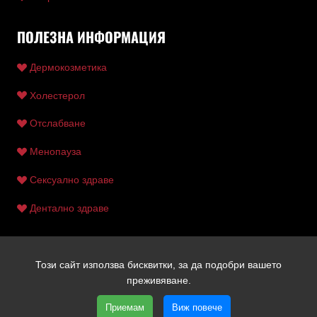
ПОЛЕЗНА ИНФОРМАЦИЯ
Дермокозметика
Холестерол
Отслабване
Менопауза
Сексуално здраве
Дентално здраве
Този сайт използва бисквитки, за да подобри вашето
Copyright © 2026 Ентан | Всички права запазени | Уеб
преживяване.
дизайн и SEO от Трибест
Приемам
Виж повече