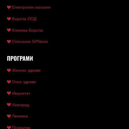
Електронен магазин
Борола ООД
Клиника Борола
Списание GPNews
ПРОГРАМИ
Женско здраве
Очно здраве
Имунитет
Хеморид
Лекзема
Псоралек