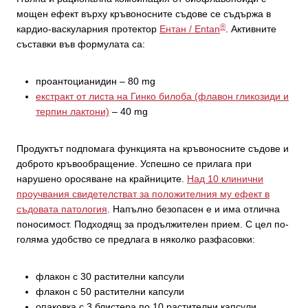
мощен ефект върху кръвоносните съдове се съдържа в
®
кардио-васкуларния протектор
Ентан / Entan
. Активните
съставки във формулата са:
проантоцианидин – 80 mg
екстракт от листа на Гинко билоба (флавон гликозиди и
терпин лактони)
– 40 mg
Продуктът подпомага функцията на кръвоносните съдове и
доброто кръвообращение. Успешно се прилага при
нарушено оросяване на крайниците.
Над 10 клинични
проучвания свидетелстват за положителния му ефект в
съдовата патология
. Напълно безопасен е и има отлична
поносимост. Подходящ за продължителен прием. С цел по-
голяма удобство се предлага в няколко разфасовки:
флакон с 30 растителни капсули
флакон с 50 растителни капсули
опаковка с 3 блистера по 10 растителни капсули