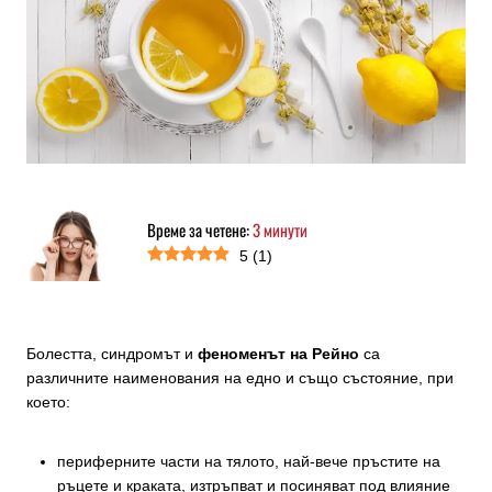
Време за четене:
3
минути
5
(
1
)
Болестта, синдромът и
феноменът на Рейно
са
различните наименования на едно и също състояние, при
което:
периферните части на тялото, най-вече пръстите на
ръцете и краката, изтръпват и посиняват под влияние