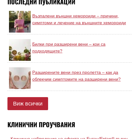
ПОСЛЕДНИ ПУБЛИКАЦИИ
Възпалени външни хемороиди – причини,
симптоми и лечение на външните хемороиди
Билки при разширени вени – кои са
подходящите?
Разширените вени през пролетта – как да
облекчим симптомите на разширени вени?
Виж всички
КЛИНИЧНИ ПРОУЧВАНИЯ
Клинично наблюдение на ефекта на Ентан/Entan® върху