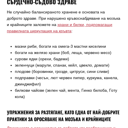
СЪРДЕЧНО-СЪДОВО ЗДРАВЕ
Не случайно балансираното хранене е основата на
доброто здраве. При нарушено кръвоснабдяване на мозъка
и крайниците заложете на
храни и билки, подпомагащи
правилната циркулация на кръвта
:
мазни риби, богати на омега-3 мастни киселини
богати на желязо храни (боб, леща, червено месо)
сурови ядки (орехи, бадеми)
зеленчуци (марули, спанак, кейл, цвекло, домати)
плодове (боровинки, грозде, цитруси, сини сливи)
подправки (чесън, лют червен пипер, куркума, канела,
джинджифил)
билкови чайове (зелен чай, мента, Гинко билоба, Готу
кола)
УПРАЖНЕНИЯ ЗА РАЗТЯГАНЕ, КАТО ЕДНА ОТ НАЙ-ДОБРИТЕ
ПРАКТИКИ ЗА ОРОСЯВАНЕ НА МОЗЪКА И КРАЙНИЦИТЕ
Движението е есенциално за доброто кръвообращение и