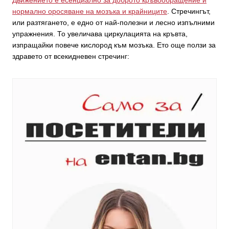
нормално оросяване на мозъка и крайниците
. Стречингът,
или разтягането, е едно от най-полезни и лесно изпълними
упражнения. То увеличава циркулацията на кръвта,
изпращайки повече кислород към мозъка. Ето още ползи за
здравето от всекидневен стречинг: