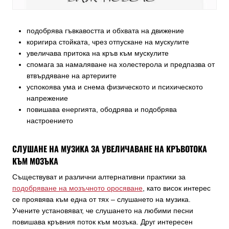
подобрява гъвкавостта и обхвата на движение
коригира стойката, чрез отпускане на мускулите
увеличава притока на кръв към мускулите
спомага за намаляване на холестерола и предпазва от
втвърдяване на артериите
успокоява ума и снема физическото и психическото
напрежение
повишава енергията, ободрява и подобрява
настроението
СЛУШАНЕ НА МУЗИКА ЗА УВЕЛИЧАВАНЕ НА КРЪВОТОКА
КЪМ МОЗЪКА
Съществуват и различни алтернативни практики за
подобряване на мозъчното оросяване
, като висок интерес
се проявява към една от тях – слушането на музика.
Учените установяват, че слушането на любими песни
повишава кръвния поток към мозъка. Друг интересен