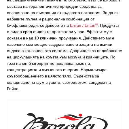
състава на терапевтичните природни средства за
овладяване на състояния от съдовата патология. За да си
набавите пълна и рационална комбинация от
®
биофлавоноиди, се доверете на
Ентан / Entan
. Продуктът
е лидер сред съдовите протектори у нас. Ефектът му е
доказан в над 10 клинични проучвания. Действието му е
насочено към мощно заздравяване и защита на всички
съдове в кръвоносната система. Допринася за подобряване
на циркулацията на кръвта към мозъка и крайниците. По
този начин благоприятно повлиява паметта,
концентрацията и жизнената енергия. Нормализира
кръвообращението в цялото тяло. Съдейства за
овладяване на шум в ушите, световъртеж, синдром на
Рейно.