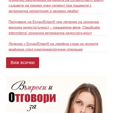
съдовете на преден очен сегмент при пациенти с
артериална хипертония и захарен диабет
Проучване на Ентан/Entan® при лечение на хронична
венозна недостатъчност – разширени вени, Claudicatio
intermitens/ хронична артериална недостатъчност
Лечение с Ентан/Entan® на лимфна стаза на долните
крайници след онкогинекологични операции
Виж всички