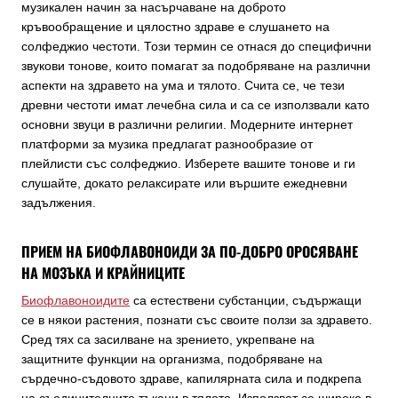
музикален начин за насърчаване на доброто
кръвообращение и цялостно здраве е слушането на
солфеджио честоти. Този термин се отнася до специфични
звукови тонове, които помагат за подобряване на различни
аспекти на здравето на ума и тялото. Счита се, че тези
древни честоти имат лечебна сила и са се използвали като
основни звуци в различни религии. Модерните интернет
платформи за музика предлагат разнообразие от
плейлисти със солфеджио. Изберете вашите тонове и ги
слушайте, докато релаксирате или вършите ежедневни
задължения.
ПРИЕМ НА БИОФЛАВОНОИДИ ЗА ПО-ДОБРО ОРОСЯВАНЕ
НА МОЗЪКА И КРАЙНИЦИТЕ
Биофлавоноидите
са естествени субстанции, съдържащи
се в някои растения, познати със своите ползи за здравето.
Сред тях са засилване на зрението, укрепване на
защитните функции на организма, подобряване на
сърдечно-съдовото здраве, капилярната сила и подкрепа
на съединителните тъкани в тялото. Използват се широко в