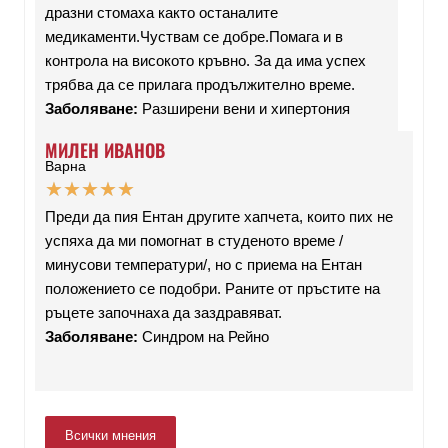
дразни стомаха както останалите
медикаменти.Чуствам се добре.Помага и в
контрола на високото кръвно. За да има успех
трябва да се прилага продължително време.
Заболяване:
Разширени вени и хипертония
МИЛЕН ИВАНОВ
Варна
★
★
★
★
★
Преди да пия Ентан другите хапчета, които пих не
успяха да ми помогнат в студеното време /
минусови температури/, но с приема на Ентан
положението се подобри. Раните от пръстите на
ръцете започнаха да заздравяват.
Заболяване:
Синдром на Рейно
Всички мнения