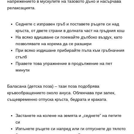
напрежението в мускулите на тазовото дъно и насърчава
релаксацията.
Седнете с изправен гръб и поставете ръцете си над
кръста, от двете страни в долната част на гръдния кош
На всяко вдишване си поемайте дълбоко въздух, като
позволявате на корема да се разшири
При всяко издишане прибирайте пъпа към гръбначния
стълб
Правете това упражнение в продължение на пет
минути
Баласана (детска поза) – тази поза подобрява
кръвообращението около ануса. Облекчава при запек,
същевременно отпуска кръста, бедрата и краката.
Застанете на колене на земята и „седнете“ на петите
си
Изпънете ръцете си напред или ги отпуснете до тялото