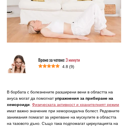
Време за четене:
3
минути
4.8
(
9
)
В борбата с болезнените разширени вени в областта на
ануса могат да помогнат
упражнения за прибиране на
хемороиди
.
Физическата активност и хранителният режим
имат важно значение при хемороидална болест. Редовните
занимания помагат за укрепване на мускулите в областта
на тазовото дъно. Също така подпомагат циркулацията на