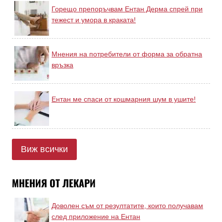
Горещо препоръчвам Ентан Дерма спрей при
тежест и умора в краката!
Мнения на потребители от форма за обратна
връзка
Ентан ме спаси от кошмарния шум в ушите!
Виж всички
МНЕНИЯ ОТ ЛЕКАРИ
Доволен съм от резултатите, които получавам
след приложение на Ентан