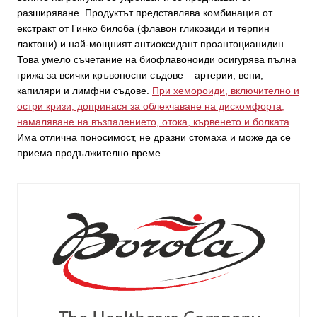
разширяване. Продуктът представлява комбинация от
екстракт от Гинко билоба (флавон гликозиди и терпин
лактони) и най-мощният антиоксидант проантоцианидин.
Това умело съчетание на биофлавоноиди осигурява пълна
грижа за всички кръвоносни съдове – артерии, вени,
капиляри и лимфни съдове.
При хемороиди, включително и
остри кризи, допринася за облекчаване на дискомфорта,
намаляване на възпалението, отока, кървенето и болката
.
Има отлична поносимост, не дразни стомаха и може да се
приема продължително време.