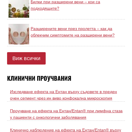
Билки при разширени вени – кои са
подходящите?
Разширените вени през пролетта – как да
облекчим симптомите на разширени вени?
Виж всички
КЛИНИЧНИ ПРОУЧВАНИЯ
Изследване ефекта на Ентан върху съдовете в преден
очен сегмент чрез ин виво конфокална микроскопия
Проучване на ефекта на Ентан/Entan® при лимфна стаза
у пациенти с онкологични заболявания
Клинично наблюдение на ефекта на Ентан/Entan® върху