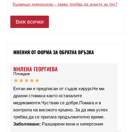
Кървящи хемороиди – какво трябва да знаете за тях?
Виж всички
МНЕНИЯ ОТ ФОРМА ЗА ОБРАТНА ВРЪЗКА
МИЛЕНА ГЕОРГИЕВА
Пловдив
★
★
★
★
★
Ентан ми е предписан от съдов хирург.Не ми
дразни стомаха както останалите
медикаменти.Чуствам се добре.Помага и в
контрола на високото кръвно. За да има успех
трябва да се прилага продължително време.
Заболяване:
Разширени вени и хипертония