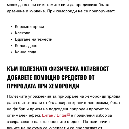
може да влоши симптомите ви и да предизвика болка,
дразнене и кървене. При хемороиди не се препоръчват:
Коремни преси
Клекове
Вдигане на тежести
Колоездене
Конна езда
КЪМ ПОЛЕЗНАТА ФИЗИЧЕСКА АКТИВНОСТ
ДОБАВЕТЕ ПОМОЩНО СРЕДСТВО ОТ
ПРИРОДАТА ПРИ ХЕМОРОИДИ
Полезните упражнения за прибиране на хемороиди трябва
да са съпътствани от балансиран хранителен режим, богат
на фибри и прием на подходящ природен продукт за
®
оптимален ефект.
Ентан / Entan
е правилния избор за
заздравяване на кръвоносните съдове. По този начин
вените на ректума се укрепват и се предпазват от