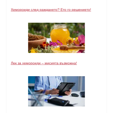
Хемороиди след раждането? Ето го решението!
Лек за хемороиди – мисията възможна!