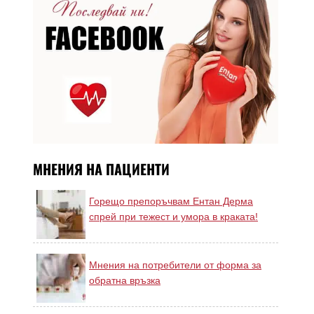
МНЕНИЯ НА ПАЦИЕНТИ
Горещо препоръчвам Ентан Дерма
спрей при тежест и умора в краката!
Мнения на потребители от форма за
обратна връзка