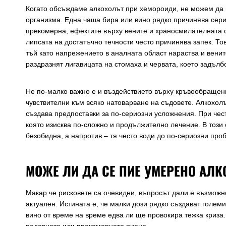
Когато обсъждаме алкохолът при хемороиди, не можем да 
организма. Една чаша бира или вино рядко причинява сери
прекомерна, ефектите върху вените и храносмилателната с
липсата на достатъчно течности често причинява запек. То
тъй като напрежението в аналната област нараства и венит
раздразнят лигавицата на стомаха и червата, което задъл
Не по-малко важно е и въздействието върху кръвообращен
чувствителни към всяко натоварване на съдовете. Алкохол
създава предпоставки за по-сериозни усложнения. При чес
която изисква по-сложно и продължително лечение. В този
безобидна, а напротив – тя често води до по-сериозни про
МОЖЕ ЛИ ДА СЕ ПИЕ УМЕРЕНО АЛ
Макар че рисковете са очевидни, въпросът дали е възможн
актуален. Истината е, че малки дози рядко създават голе
вино от време на време едва ли ще провокира тежка криза. 
редовното или прекомерното пиене.