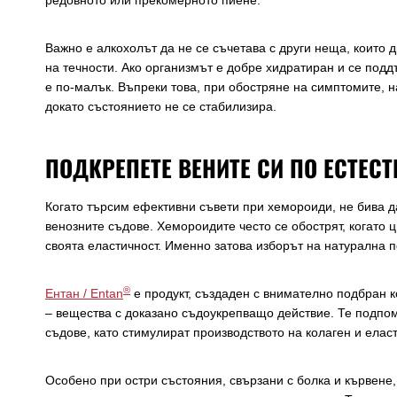
Важно е алкохолът да не се съчетава с други неща, които 
на течности. Ако организмът е добре хидратиран и се под
е по-малък. Въпреки това, при обостряне на симптомите, н
докато състоянието не се стабилизира.
ПОДКРЕПЕТЕ ВЕНИТЕ СИ ПО ЕСТЕСТ
Когато търсим ефективни съвети при хемороиди, не бива 
венозните съдове. Хемороидите често се обострят, когато 
своята еластичност. Именно затова изборът на натурална 
®
Ентан / Entan
е продукт, създаден с внимателно подбран 
– вещества с доказано съдоукрепващо действие. Те подпом
съдове, като стимулират производството на колаген и елас
Особено при остри състояния, свързани с болка и кървене,