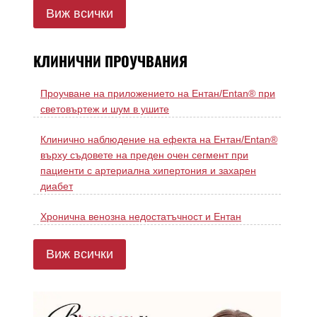
Виж всички
КЛИНИЧНИ ПРОУЧВАНИЯ
Проучване на приложението на Ентан/Entan® при
световъртеж и шум в ушите
Клинично наблюдение на ефекта на Ентан/Entan®
върху съдовете на преден очен сегмент при
пациенти с артериална хипертония и захарен
диабет
Хронична венозна недостатъчност и Ентан
Виж всички