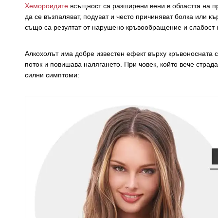
Хемороидите
всъщност са разширени вени в областта на пр
да се възпаляват, подуват и често причиняват болка или к
също са резултат от нарушено кръвообращение и слабост н
Алкохолът има добре известен ефект върху кръвоносната 
поток и повишава налягането. При човек, който вече страд
силни симптоми: