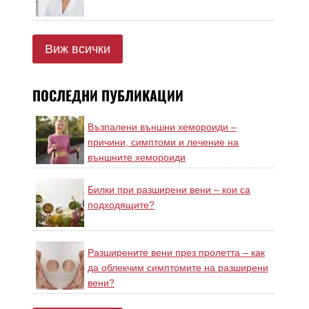
Виж всички
ПОСЛЕДНИ ПУБЛИКАЦИИ
Възпалени външни хемороиди –
причини, симптоми и лечение на
външните хемороиди
Билки при разширени вени – кои са
подходящите?
Разширените вени през пролетта – как
да облекчим симптомите на разширени
вени?