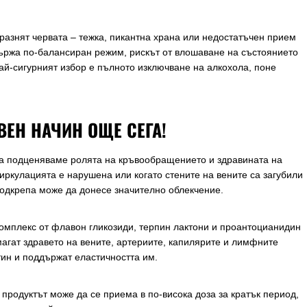
дразнят червата – тежка, пикантна храна или недостатъчен прием
държа по-балансиран режим, рискът от влошаване на състоянието
ай-сигурният избор е пълното изключване на алкохола, поне
ВЕН НАЧИН ОЩЕ СЕГА!
да подценяваме ролята на кръвообращението и здравината на
циркулацията е нарушена или когато стените на вените са загубили
подкрепа може да донесе значително облекчение.
комплекс от флавон гликозиди, терпин лактони и проантоцианидин
агат здравето на вените, артериите, капилярите и лимфните
тин и поддържат еластичността им.
 продуктът може да се приема в по-висока доза за кратък период,