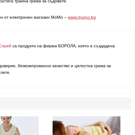
остига трайна грижа за съдовете.
йн от електронен магазин MoMo –
www.momo.bg
.
Спрей
са продукти на фирма
БОРОЛА
, която е създадена
оверие, безкомпромисно качество и цялостна грижа за
елите
.