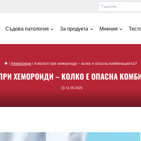
Съдова патология
За продукта
Мнения
Тест
/
Хемороиди
/
Алкохол при хемороиди – колко е опасна комбинацията?
ПРИ ХЕМОРОИДИ – КОЛКО Е ОПАСНА КОМБ
11.09.2025