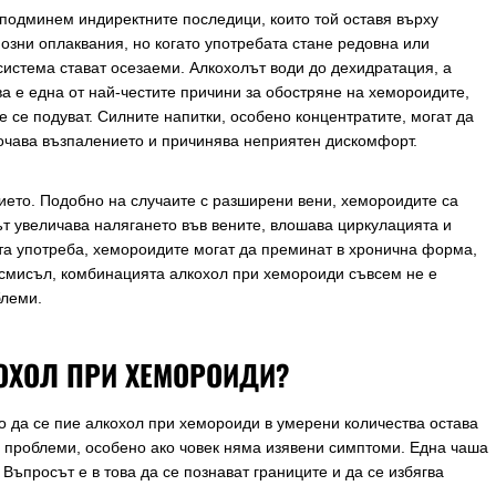
подминем индиректните последици, които той оставя върху
озни оплаквания, но когато употребата стане редовна или
истема стават осезаеми. Алкохолът води до дехидратация, а
ва е една от най-честите причини за обостряне на хемороидите,
е се подуват. Силните напитки, особено концентратите, могат да
бочава възпалението и причинява неприятен дискомфорт.
ието. Подобно на случаите с разширени вени, хемороидите са
ът увеличава налягането във вените, влошава циркулацията и
та употреба, хемороидите могат да преминат в хронична форма,
 смисъл, комбинацията алкохол при хемороиди съвсем не е
блеми.
КОХОЛ ПРИ ХЕМОРОИДИ?
о да се пие алкохол при хемороиди в умерени количества остава
ми проблеми, особено ако човек няма изявени симптоми. Една чаша
Въпросът е в това да се познават границите и да се избягва