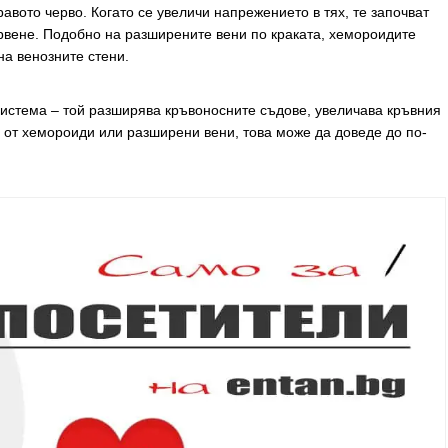
авото черво. Когато се увеличи напрежението в тях, те започват
ървене. Подобно на разширените вени по краката, хемороидите
а венозните стени.
система – той разширява кръвоносните съдове, увеличава кръвния
а от хемороиди или разширени вени, това може да доведе до по-