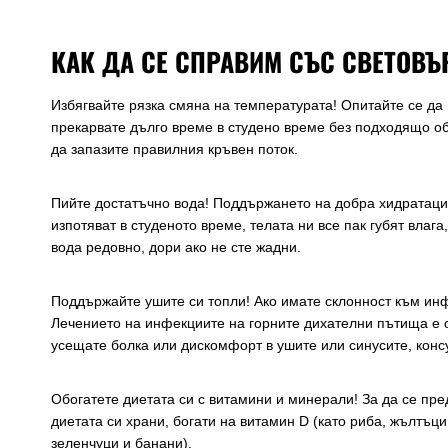
КАК ДА СЕ СПРАВИМ СЪС СВЕТОВЪ
Избягвайте рязка смяна на температурата! Опитайте се да
прекарвате дълго време в студено време без подходящо обл
да запазите правилния кръвен поток.
Пийте достатъчно вода! Поддържането на добра хидратация
изпотяват в студеното време, телата ни все пак губят влаг
вода редовно, дори ако не сте жадни.
Поддържайте ушите си топли! Ако имате склонност към инф
Лечението на инфекциите на горните дихателни пътища е 
усещате болка или дискомфорт в ушите или синусите, консу
Обогатете диетата си с витамини и минерали! За да се пр
диетата си храни, богати на витамин D (като риба, жълтъци
зеленчуци и банани).