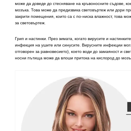
може да доведе до стесняване на кръвоносните съдове, ко
мозъка. Това може да предизвика световъртеж или дори при
закрити помещения, които са с по-ниска влажност, това м
за световъртеж.
Грип и настинки. През зимата, когато вирусите и настинки
инфекция на ушите или синусите. Вирусните инфекции мога
отговорен за равновесието), което води до замаяност и с
носни пътища може да влоши притока на кислород до мозък