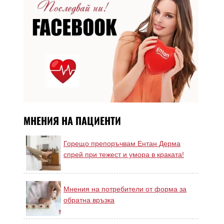
МНЕНИЯ НА ПАЦИЕНТИ
Горещо препоръчвам Ентан Дерма
спрей при тежест и умора в краката!
Мнения на потребители от форма за
обратна връзка