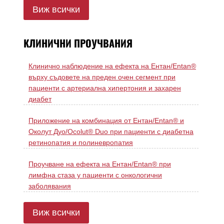
Виж всички
КЛИНИЧНИ ПРОУЧВАНИЯ
Клинично наблюдение на ефекта на Ентан/Entan®
върху съдовете на преден очен сегмент при
пациенти с артериална хипертония и захарен
диабет
Приложение на комбинация от Ентан/Entan® и
Околут Дуо/Ocolut® Duo при пациенти с диабетна
ретинопатия и полиневропатия
Проучване на ефекта на Ентан/Entan® при
лимфна стаза у пациенти с онкологични
заболявания
Виж всички