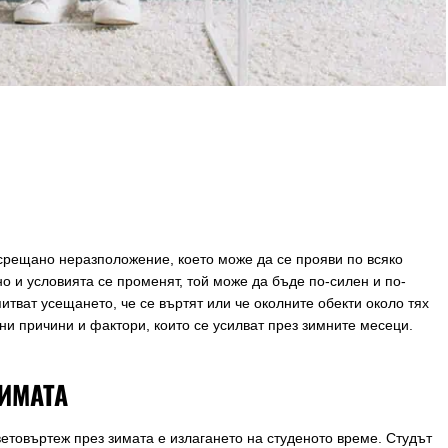
 срещано неразположение, което може да се прояви по всяко
но и условията се променят, той може да бъде по-силен и по-
питват усещането, че се въртят или че околните обекти около тях
ни причини и фактори, които се усилват през зимните месеци.
ИМАТА
ветовъртеж през зимата е излагането на студеното време. Студът