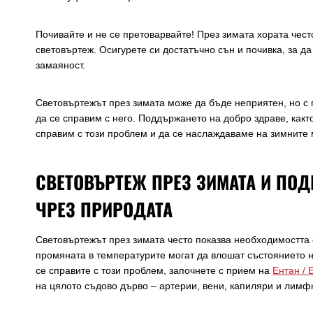
Почивайте и не се претоварвайте! През зимата хората чест
световъртеж. Осигурете си достатъчно сън и почивка, за д
замаяност.
Световъртежът през зимата може да бъде неприятен, но с
да се справим с него. Поддържането на добро здраве, какт
справим с този проблем и да се наслаждаваме на зимните 
СВЕТОВЪРТЕЖ ПРЕЗ ЗИМАТА И ПОД
ЧРЕЗ ПРИРОДАТА
Световъртежът през зимата често показва необходимостта 
промяната в температурите могат да влошат състоянието н
се справите с този проблем, започнете с прием на
Ентан / 
на цялото съдово дърво – артерии, вени, капиляри и лимф