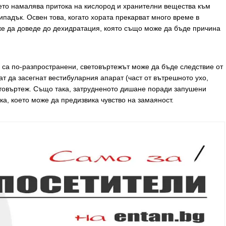
ето намалява притока на кислород и хранителни вещества към
падък. Освен това, когато хората прекарват много време в
оже да доведе до дехидратация, която също може да бъде причина
те са по-разпространени, световъртежът може да бъде следствие от
т да засегнат вестибуларния апарат (част от вътрешното ухо,
ветовъртеж. Също така, затрудненото дишане поради запушени
а, което може да предизвика чувство на замаяност.