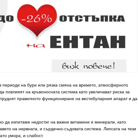
в периоди на бури или рязка смяна на времето, атмосферното
да повлияят на кръвоносната система като увеличават риска за
атруднят правилното функциониране на вестибуларния апарат и да
но да изпитаме недостиг на важни витамини и минерали, като
авето на нервната, и сърдечно-съдовата система. Липсата на тези
то умора, и слабост.