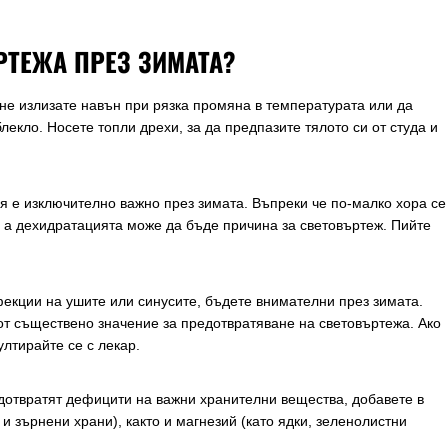
РТЕЖА ПРЕЗ ЗИМАТА?
 не излизате навън при рязка промяна в температурата или да
екло. Носете топли дрехи, за да предпазите тялото си от студа и
 е изключително важно през зимата. Въпреки че по-малко хора се
а, а дехидратацията може да бъде причина за световъртеж. Пийте
екции на ушите или синусите, бъдете внимателни през зимата.
от съществено значение за предотвратяване на световъртежа. Ако
лтирайте се с лекар.
едотвратят дефицити на важни хранителни вещества, добавете в
 и зърнени храни), както и магнезий (като ядки, зеленолистни