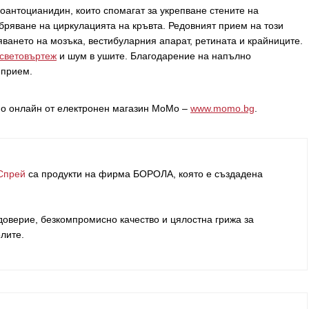
оантоцианидин, които спомагат за укрепване стените на
ряване на циркулацията на кръвта. Редовният прием на този
ването на мозъка, вестибуларния апарат, ретината и крайниците.
световъртеж
и шум в ушите. Благодарение на напълно
 прием.
бно онлайн от електронен магазин МоМо –
www.momo.bg
.
Спрей
са продукти на фирма
БОРОЛА
, която е създадена
оверие, безкомпромисно качество и цялостна грижа за
елите
.