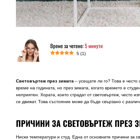
Време за четене:
5
минути
5
(
1
)
Световъртеж през зимата
– усещате ли го? Това е често
време на годината, но през зимата, когато времето е студе
неприятен. Хората, които страдат от световъртеж, често из
се движат. Това състояние може да бъде свързано с различ
ПРИЧИНИ ЗА СВЕТОВЪРТЕЖ ПРЕЗ З
Ниски температури и студ. Една от основните причини за с