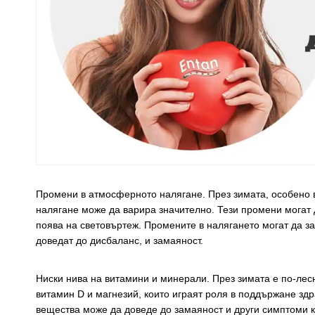
Промени в атмосферното налягане. През зимата, особено 
налягане може да варира значително. Тези промени могат 
поява на световъртеж. Промените в налягането могат да з
доведат до дисбаланс, и замаяност.
Ниски нива на витамини и минерали. През зимата е по-лес
витамин D и магнезий, които играят роля в поддържане здр
вещества може да доведе до замаяност и други симптоми ка