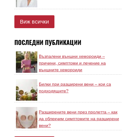
Виж всички
ПОСЛЕДНИ ПУБЛИКАЦИИ
Възпалени външни хемороиди –
причини, симптоми и лечение на
външните хемороиди
Билки при разширени вени – кои са
подходящите?
Разширените вени през пролетта – как
да облекчим симптомите на разширени
вени?