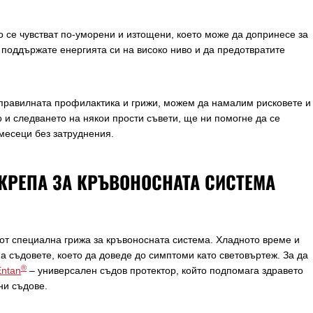
о се чувстват по-уморени и изтощени, което може да допринесе за
а поддържате енергията си на високо ниво и да предотвратите
 правилната профилактика и грижи, можем да намалим рисковете и
о и следването на някои прости съвети, ще ни помогне да се
месеци без затруднения.
КРЕПА ЗА КРЪВОНОСНАТА СИСТЕМА
от специална грижа за кръвоносната система. Хладното време и
а съдовете, което да доведе до симптоми като световъртеж. За да
®
Entan
– универсален съдов протектор, който подпомага здравето
ни съдове.