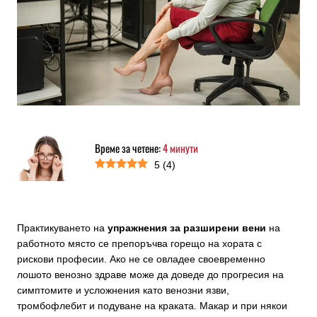
Време за четене:
4
минути
5
(
4
)
Практикуването на
упражнения за разширени вени
на
работното място се препоръчва горещо на хората с
рискови професии. Ако не се овладее своевременно
лошото венозно здраве може да доведе до прогресия на
симптомите и усложнения като венозни язви,
тромбофлебит и подуване на краката. Макар и при някои