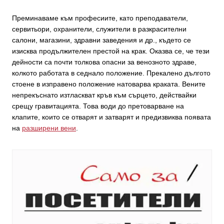
Преминаваме към професиите, като преподаватели,
сервитьори, охранители, служители в разкрасителни
салони, магазини, здравни заведения и др., където се
изисква продължителен престой на крак. Оказва се, че тези
дейности са почти толкова опасни за венозното здраве,
колкото работата в седнало положение. Прекалено дългото
стоене в изправено положение натоварва краката. Вените
непрекъснато изтласкват кръв към сърцето, действайки
срещу гравитацията. Това води до претоварване на
клапите, които се отварят и затварят и предизвиква появата
на
разширени вени
.