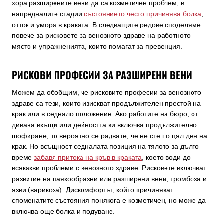
хора разширените вени да са козметичен проблем, в
напредналите стадии
състоянието често причинява болка
,
отток и умора в краката. В следващите редове споделяме
повече за рисковете за венозното здраве на работното
място и упражненията, които помагат за превенция.
РИСКОВИ ПРОФЕСИИ ЗА РАЗШИРЕНИ ВЕНИ
Можем да обобщим, че рисковите професии за венозното
здраве са тези, които изискват продължителен престой на
крак или в седнало положение. Ако работите на бюро, от
дивана вкъщи или дейността ви включва продължително
шофиране, то вероятно се радвате, че не сте по цял ден на
крак. Но всъщност седналата позиция на тялото за дълго
време
забавя притока на кръв в краката
, което води до
всякакви проблеми с венозното здраве. Рисковете включват
развитие на паякообразни или разширени вени, тромбоза и
язви (варикоза). Дискомфортът, който причиняват
споменатите състояния понякога е козметичен, но може да
включва още болка и подуване.