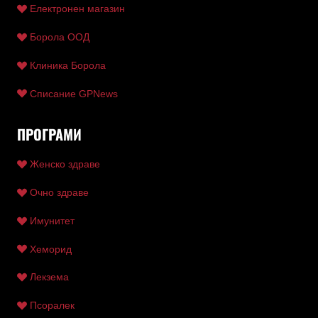
Електронен магазин
Борола ООД
Клиника Борола
Списание GPNews
ПРОГРАМИ
Женско здраве
Очно здраве
Имунитет
Хеморид
Лекзема
Псоралек