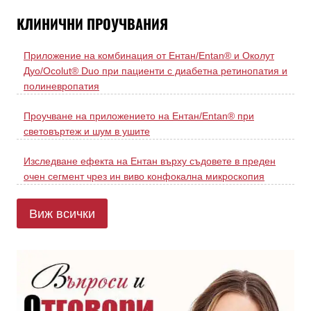
КЛИНИЧНИ ПРОУЧВАНИЯ
Приложение на комбинация от Ентан/Entan® и Околут
Дуо/Ocolut® Duo при пациенти с диабетна ретинопатия и
полиневропатия
Проучване на приложението на Ентан/Entan® при
световъртеж и шум в ушите
Изследване ефекта на Ентан върху съдовете в преден
очен сегмент чрез ин виво конфокална микроскопия
Виж всички