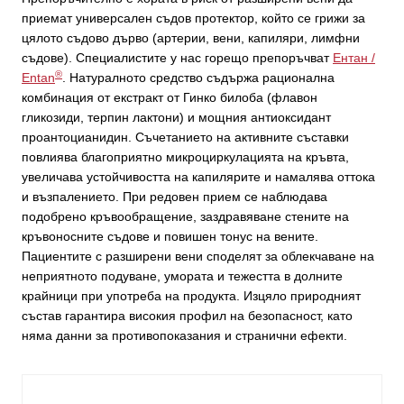
приемат универсален съдов протектор, който се грижи за
цялото съдово дърво (артерии, вени, капиляри, лимфни
съдове). Специалистите у нас горещо препоръчват
Ентан /
®
Entan
. Натуралното средство съдържа рационална
комбинация от екстракт от Гинко билоба (флавон
гликозиди, терпин лактони) и мощния антиоксидант
проантоцианидин. Съчетанието на активните съставки
повлиява благоприятно микроциркулацията на кръвта,
увеличава устойчивостта на капилярите и намалява оттока
и възпалението. При редовен прием се наблюдава
подобрено кръвообращение, заздравяване стените на
кръвоносните съдове и повишен тонус на вените.
Пациентите с разширени вени споделят за облекчаване на
неприятното подуване, умората и тежестта в долните
крайници при употреба на продукта. Изцяло природният
състав гарантира високия профил на безопасност, като
няма данни за противопоказания и странични ефекти.