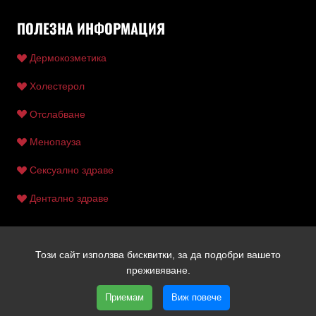
ПОЛЕЗНА ИНФОРМАЦИЯ
Дермокозметика
Холестерол
Отслабване
Менопауза
Сексуално здраве
Дентално здраве
Този сайт използва бисквитки, за да подобри вашето
Copyright © 2026 Ентан | Всички права запазени | Уеб
преживяване.
дизайн и SEO от Трибест
Приемам
Виж повече