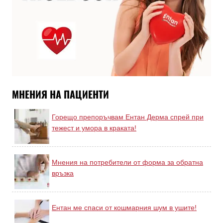
МНЕНИЯ НА ПАЦИЕНТИ
Горещо препоръчвам Ентан Дерма спрей при
тежест и умора в краката!
Мнения на потребители от форма за обратна
връзка
Ентан ме спаси от кошмарния шум в ушите!