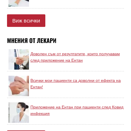
Виж всички
МНЕНИЯ ОТ ЛЕКАРИ
Доволен съм от резултатите, които получавам
след приложение на Ентан
Всички мои пациенти са доволни от ефекта на
Ентан!
Приложение на Ентан при пациенти след Ковид
инфекция