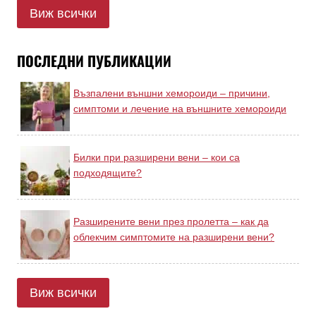
Виж всички
ПОСЛЕДНИ ПУБЛИКАЦИИ
Възпалени външни хемороиди – причини,
симптоми и лечение на външните хемороиди
Билки при разширени вени – кои са
подходящите?
Разширените вени през пролетта – как да
облекчим симптомите на разширени вени?
Виж всички