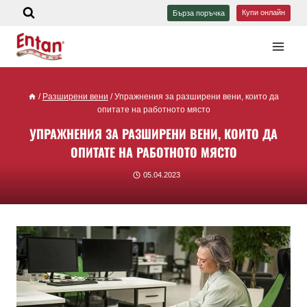
Купи онлайн
Бърза поръчка
/
Разширени вени
/
Упражнения за разширени вени, които да
опитате на работното място
УПРАЖНЕНИЯ ЗА РАЗШИРЕНИ ВЕНИ, КОИТО ДА
ОПИТАТЕ НА РАБОТНОТО МЯСТО
05.04.2023