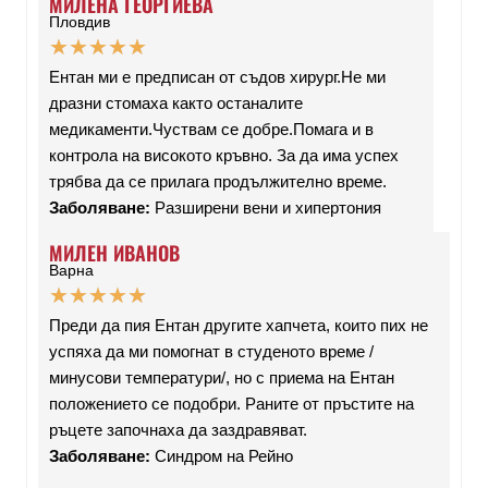
МИЛЕНА ГЕОРГИЕВА
Пловдив
★
★
★
★
★
Ентан ми е предписан от съдов хирург.Не ми
дразни стомаха както останалите
медикаменти.Чуствам се добре.Помага и в
контрола на високото кръвно. За да има успех
трябва да се прилага продължително време.
Заболяване:
Разширени вени и хипертония
МИЛЕН ИВАНОВ
Варна
★
★
★
★
★
Преди да пия Ентан другите хапчета, които пих не
успяха да ми помогнат в студеното време /
минусови температури/, но с приема на Ентан
положението се подобри. Раните от пръстите на
ръцете започнаха да заздравяват.
Заболяване:
Синдром на Рейно