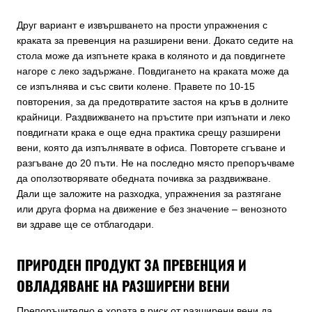
Друг вариант е извършването на прости упражнения с
краката за превенция на разширени вени. Докато седите на
стола може да изпънете крака в коляното и да повдигнете
нагоре с леко задържане. Повдигането на краката може да
се изпълнява и със свити колене. Правете по 10-15
повторения, за да предотвратите застоя на кръв в долните
крайници. Раздвижването на пръстите при изпънати и леко
повдигнати крака е още една практика срещу разширени
вени, която да изпълнявате в офиса. Повторете сгъване и
разгъване до 20 пъти. Не на последно място препоръчваме
да оползотворявате обедната почивка за раздвижване.
Дали ще заложите на разходка, упражнения за разтягане
или друга форма на движение е без значение – венозното
ви здраве ще се отблагодари.
ПРИРОДЕН ПРОДУКТ ЗА ПРЕВЕНЦИЯ И
ОВЛАДЯВАНЕ НА РАЗШИРЕНИ ВЕНИ
Препоръчително е хората в риск от разширени вени да