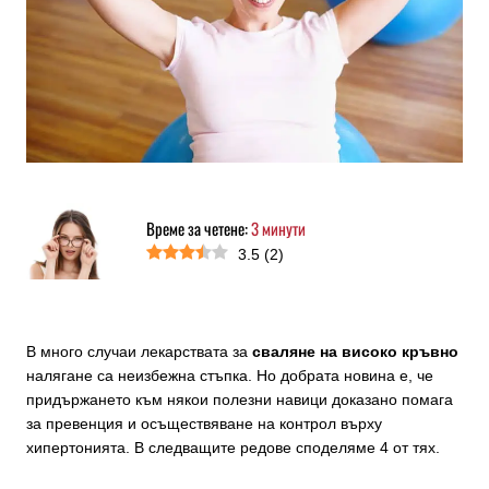
Време за четене:
3
минути
3.5
(
2
)
В много случаи лекарствата за
сваляне на високо кръвно
налягане са неизбежна стъпка. Но добрата новина е, че
придържането към някои полезни навици доказано помага
за превенция и осъществяване на контрол върху
хипертонията. В следващите редове споделяме 4 от тях.