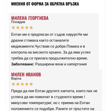
МНЕНИЯ ОТ ФОРМА ЗА ОБРАТНА ВРЪЗКА
МИЛЕНА ГЕОРГИЕВА
Пловдив
★
★
★
★
★
Ентан ми е предписан от съдов хирург.Не ми
дразни стомаха както останалите
медикаменти.Чуствам се добре.Помага и в
контрола на високото кръвно. За да има успех
трябва да се прилага продължително време.
Заболяване:
Разширени вени и хипертония
МИЛЕН ИВАНОВ
Варна
★
★
★
★
★
Преди да пия Ентан другите хапчета, които пих не
успяха да ми помогнат в студеното време /
минусови температури/, но с приема на Ентан
положението се подобри. Раните от пръстите на