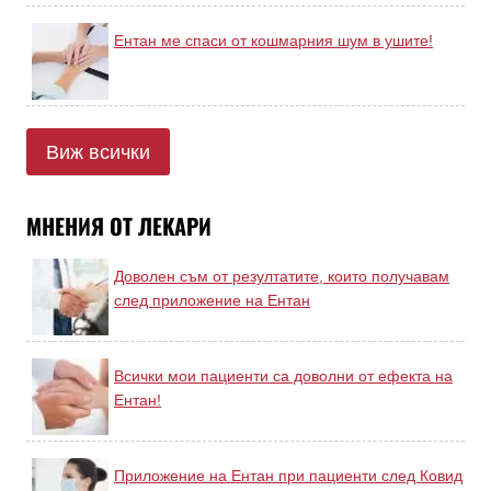
Ентан ме спаси от кошмарния шум в ушите!
Виж всички
МНЕНИЯ ОТ ЛЕКАРИ
Доволен съм от резултатите, които получавам
след приложение на Ентан
Всички мои пациенти са доволни от ефекта на
Ентан!
Приложение на Ентан при пациенти след Ковид