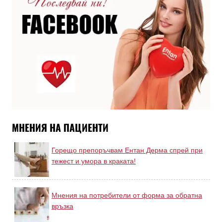
МНЕНИЯ НА ПАЦИЕНТИ
Горещо препоръчвам Ентан Дерма спрей при
тежест и умора в краката!
Мнения на потребители от форма за обратна
връзка