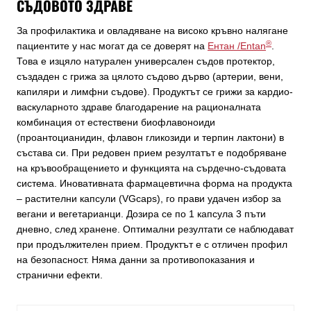
СЪДОВОТО ЗДРАВЕ
За профилактика и овладяване на високо кръвно налягане
®
пациентите у нас могат да се доверят на
Ентан /Entan
.
Това е изцяло натурален универсален съдов протектор,
създаден с грижа за цялото съдово дърво (артерии, вени,
капиляри и лимфни съдове). Продуктът се грижи за кардио-
васкуларното здраве благодарение на рационалната
комбинация от естествени биофлавоноиди
(проантоцианидин, флавон гликозиди и терпин лактони) в
състава си. При редовен прием резултатът е подобряване
на кръвообращението и функцията на сърдечно-съдовата
система. Иновативната фармацевтична форма на продукта
– растителни капсули (VGcaps), го прави удачен избор за
вегани и вегетарианци. Дозира се по 1 капсула 3 пъти
дневно, след хранене. Оптимални резултати се наблюдават
при продължителен прием. Продуктът е с отличен профил
на безопасност. Няма данни за противопоказания и
странични ефекти.