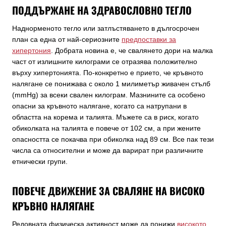
ПОДДЪРЖАНЕ НА ЗДРАВОСЛОВНО ТЕГЛО
Наднорменото тегло или затлъстяването в дългосрочен
план са една от най-сериозните
предпоставки за
хипертония
. Добрата новина е, че свалянето дори на малка
част от излишните килограми се отразява положително
върху хипертонията. По-конкретно е прието, че кръвното
налягане се понижава с около 1 милиметър живачен стълб
(mmHg) за всеки свален килограм. Мазнините са особено
опасни за кръвното налягане, когато са натрупани в
областта на корема и талията. Мъжете са в риск, когато
обиколката на талията е повече от 102 см, а при жените
опасността се покачва при обиколка над 89 см. Все пак тези
числа са относителни и може да варират при различните
етнически групи.
ПОВЕЧЕ ДВИЖЕНИЕ ЗА СВАЛЯНЕ НА ВИСОКО
КРЪВНО НАЛЯГАНЕ
Редовната физическа активност може да понижи
високото