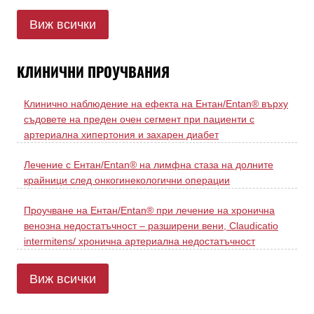
Виж всички
КЛИНИЧНИ ПРОУЧВАНИЯ
Клинично наблюдение на ефекта на Ентан/Entan® върху
съдовете на преден очен сегмент при пациенти с
артериална хипертония и захарен диабет
Лечение с Ентан/Entan® на лимфна стаза на долните
крайници след онкогинекологични операции
Проучване на Ентан/Entan® при лечение на хронична
венозна недостатъчност – разширени вени, Claudicatio
intermitens/ хронична артериална недостатъчност
Виж всички