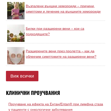
Възпалени външни хемороиди – причини,
симптоми и лечение на външните хемороиди
Билки при разширени вени – кои са
подходящите?
Разширените вени през пролетта – как да
облекчим симптомите на разширени вени?
Виж всички
КЛИНИЧНИ ПРОУЧВАНИЯ
Проучване на ефекта на Ентан/Entan® при лимфна стаза
у пациенти с онкологични заболявания