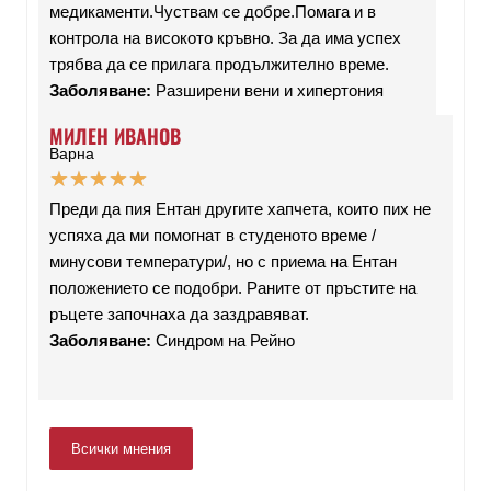
медикаменти.Чуствам се добре.Помага и в
контрола на високото кръвно. За да има успех
трябва да се прилага продължително време.
Заболяване:
Разширени вени и хипертония
МИЛЕН ИВАНОВ
Варна
★
★
★
★
★
Преди да пия Ентан другите хапчета, които пих не
успяха да ми помогнат в студеното време /
минусови температури/, но с приема на Ентан
положението се подобри. Раните от пръстите на
ръцете започнаха да заздравяват.
Заболяване:
Синдром на Рейно
Всички мнения