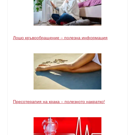
Лошо кръвообращение – полезна информация
Пресотерапия на крака – полезното накратко!