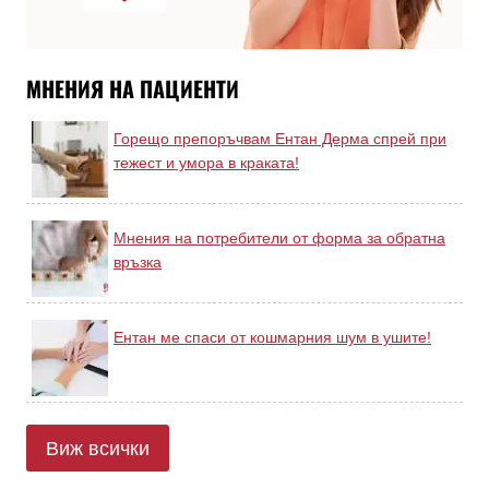
МНЕНИЯ НА ПАЦИЕНТИ
Горещо препоръчвам Ентан Дерма спрей при
тежест и умора в краката!
Мнения на потребители от форма за обратна
връзка
Ентан ме спаси от кошмарния шум в ушите!
Виж всички