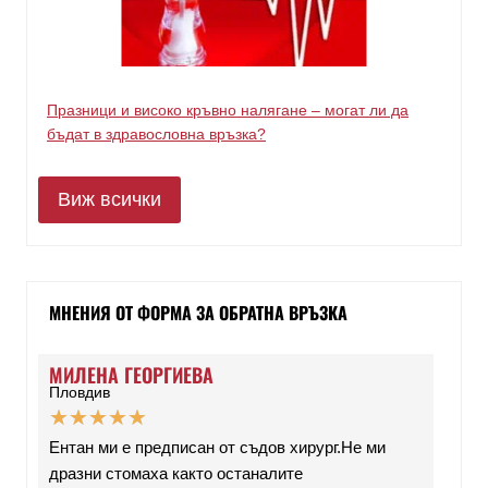
Празници и високо кръвно налягане – могат ли да
бъдат в здравословна връзка?
Виж всички
МНЕНИЯ ОТ ФОРМА ЗА ОБРАТНА ВРЪЗКА
МИЛЕНА ГЕОРГИЕВА
Пловдив
★
★
★
★
★
Ентан ми е предписан от съдов хирург.Не ми
дразни стомаха както останалите