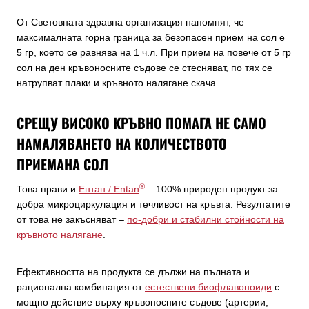
От Световната здравна организация напомнят, че
максималната горна граница за безопасен прием на сол е
5 гр, което се равнява на 1 ч.л. При прием на повече от 5 гр
сол на ден кръвоносните съдове се стесняват, по тях се
натрупват плаки и кръвното налягане скача.
СРЕЩУ ВИСОКО КРЪВНО ПОМАГА НЕ САМО
НАМАЛЯВАНЕТО НА КОЛИЧЕСТВОТО
ПРИЕМАНА СОЛ
®
Това прави и
Ентан / Entan
– 100% природен продукт за
добра микроциркулация и течливост на кръвта. Резултатите
от това не закъсняват –
по-добри и стабилни стойности на
кръвното налягане
.
Ефективността на продукта се дължи на пълната и
рационална комбинация от
естествени биофлавоноиди
с
мощно действие върху кръвоносните съдове (артерии,