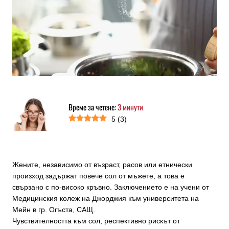
Време за четене:
3
минути
5
(
3
)
Жените, независимо от възраст, расов или етнически
произход задържат повече сол от мъжете, а това е
свързано с по-високо кръвно. Заключението е на учени от
Медицинския колеж на Джорджия към университета на
Мейн в гр. Огъста, САЩ.
Чувствителността към сол, респективно рискът от