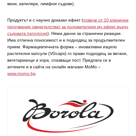
вени, капиляри, лимфни съдове).
Продуктът е с научно доказан ефект (
повече от 10 клинични
проучвания свидетелстват за положителния му ефект върху
съдовата патология
). Няма данни за странични реакции.
Има отлична поносимост и е подходящ за продължителен
прием. Фармацевтичната форма – иновативни изцяло
растителни капсули (VGcaps) го прави подходящ за вегани,
вегетарианци и хора, спазващи пост. Предлага се в
аптеките и в сайта на онлайн магазин МоМо –
www.momo.bg
.