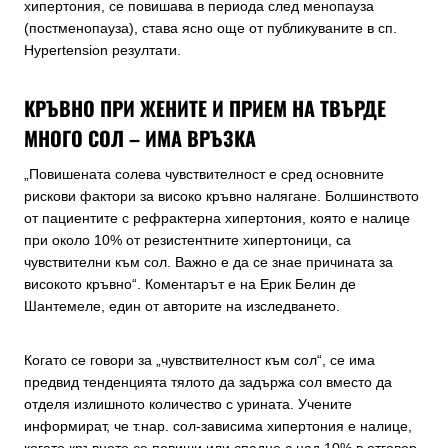
хипертония, се повишава в периода след менопауза
(постменопауза), става ясно още от публикуваните в сп.
Hypertension резултати.
КРЪВНО ПРИ ЖЕНИТЕ И ПРИЕМ НА ТВЪРДЕ
МНОГО СОЛ – ИМА ВРЪЗКА
„Повишената солева чувствителност е сред основните
рискови фактори за високо кръвно налягане. Болшинството
от пациентите с рефрактерна хипертония, която е налице
при около 10% от резистентните хипертоници, са
чувствителни към сол. Важно е да се знае причината за
високото кръвно“. Коментарът е на Ерик Белин де
Шантемеле, един от авторите на изследването.
Когато се говори за „чувствителност към сол“, се има
предвид тенденцията тялото да задържа сол вместо да
отделя излишното количество с урината. Учените
информират, че т.нар. сол-зависима хипертония е налице,
когато кръвното се повиши или спадне с над 10% в отговор