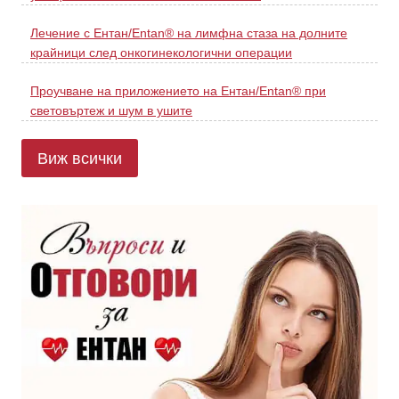
Лечение с Ентан/Entan® на лимфна стаза на долните
крайници след онкогинекологични операции
Проучване на приложението на Ентан/Entan® при
световъртеж и шум в ушите
Виж всички