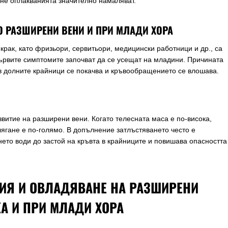
не оплакванията значително намаляват.
О РАЗШИРЕНИ ВЕНИ И ПРИ МЛАДИ ХОРА
рак, като фризьори, сервитьори, медицински работници и др., са
първите симптомите започват да се усещат на младини. Причината
 в долните крайници се покачва и кръвообращението се влошава.
витие на разширени вени. Когато телесната маса е по-висока,
лягане е по-голямо. В допълнение затлъстяването често е
ето води до застой на кръвта в крайниците и повишава опасността
ИЯ И ОВЛАДЯВАНЕ НА РАЗШИРЕНИ
КА И ПРИ МЛАДИ ХОРА