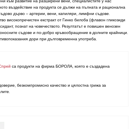
ени към развитие на разширени вени, специалистите у нас
ното въздействие на продукта се дължи на пълната и рационална
съдово дърво – артерии, вени, капиляри, лимфни съдове.
во високопречистен екстракт от Гинко билоба (флавон гликозиди
идант, познат на човечеството. Резултатът е повишен венозен
ъвоносните съдове и по-добро кръвообращение в долните крайници.
ротивопоказания дори при дълговременна употреба.
Спрей
са продукти на фирма
БОРОЛА
, която е създадена
оверие, безкомпромисно качество и цялостна грижа за
елите
.