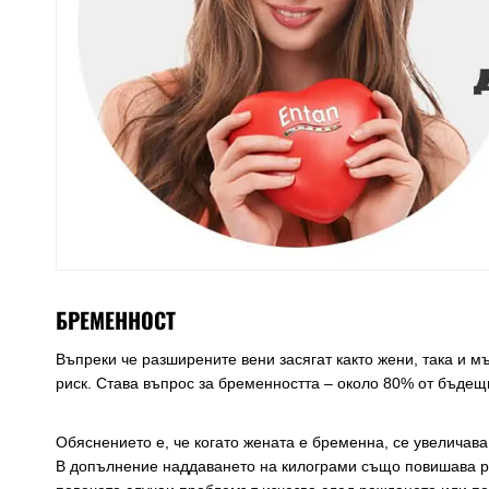
БРЕМЕННОСТ
Въпреки че разширените вени засягат както жени, така и м
риск. Става въпрос за бременността – около 80% от бъдещ
Обяснението е, че когато жената е бременна, се увеличава
В допълнение наддаването на килограми също повишава рис