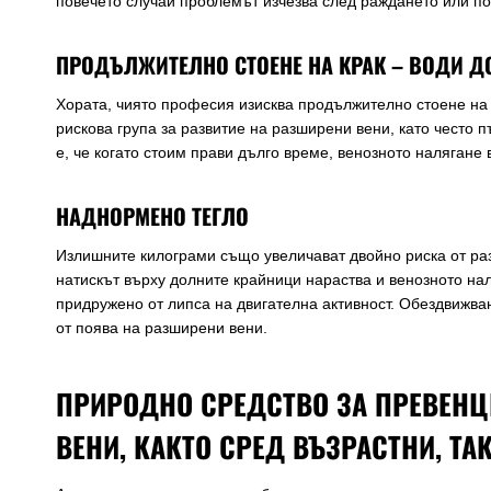
повечето случаи проблемът изчезва след раждането или по
ПРОДЪЛЖИТЕЛНО СТОЕНЕ НА КРАК – ВОДИ Д
Хората, чиято професия изисква продължително стоене на к
рискова група за развитие на разширени вени, като често 
е, че когато стоим прави дълго време, венозното налягане
НАДНОРМЕНО ТЕГЛО
Излишните килограми също увеличават двойно риска от раз
натискът върху долните крайници нараства и венозното на
придружено от липса на двигателна активност. Обездвижван
от поява на разширени вени.
ПРИРОДНО СРЕДСТВО ЗА ПРЕВЕНЦ
ВЕНИ, КАКТО СРЕД ВЪЗРАСТНИ, ТА