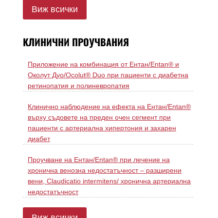
Виж всички
КЛИНИЧНИ ПРОУЧВАНИЯ
Приложение на комбинация от Ентан/Entan® и
Околут Дуо/Ocolut® Duo при пациенти с диабетна
ретинопатия и полиневропатия
Клинично наблюдение на ефекта на Ентан/Entan®
върху съдовете на преден очен сегмент при
пациенти с артериална хипертония и захарен
диабет
Проучване на Ентан/Entan® при лечение на
хронична венозна недостатъчност – разширени
вени, Claudicatio intermitens/ хронична артериална
недостатъчност
Виж всички