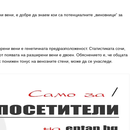
ни вени, е добре да знаем кои са потенциалните „виновници“ за
рени вени е генетичната предразположеност. Статистиката сочи,
от появата на разширени вени е двоен. Обяснението е, че общата
с понижен тонус на венозните стени, може да се унаследи.