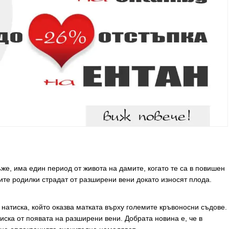
ъже, има един период от живота на дамите, когато те са в повишен
ите родилки страдат от разширени вени докато износят плода.
 натиска, който оказва матката върху големите кръвоносни съдове.
ка от появата на разширени вени. Добрата новина е, че в