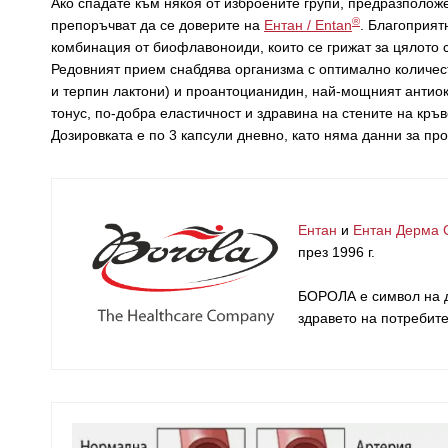
Ако спадате към някоя от изброените групи, предразполож
®
препоръчват да се доверите на
Ентан / Entan
. Благоприят
комбинация от биофлавоноиди, които се грижат за цялото 
Редовният прием снабдява организма с оптимално количест
и терпин лактони) и проантоцианидин, най-мощният антиокс
тонус, по-добра еластичност и здравина на стените на кр
Дозировката е по 3 капсули дневно, като няма данни за п
Ентан
и
Ентан Дерма 
през 1996 г.
БОРОЛА е символ на д
здравето на потребит