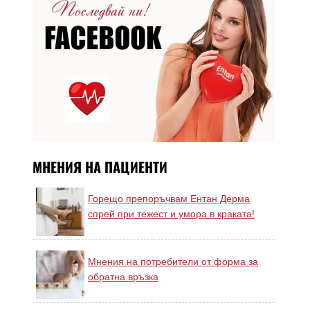
МНЕНИЯ НА ПАЦИЕНТИ
Горещо препоръчвам Ентан Дерма
спрей при тежест и умора в краката!
Мнения на потребители от форма за
обратна връзка