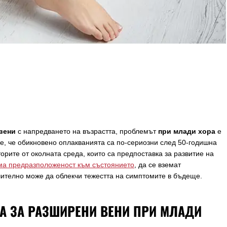
вени
с напредването на възрастта, проблемът
при млади хора
е
е, че обикновено оплакванията са по-сериозни след 50-годишна
рите от околната среда, които са предпоставка за развитие на
има предразположеност към състоянието
, да се вземат
чително може да облекчи тежестта на симптомите в бъдеще.
КА ЗА РАЗШИРЕНИ ВЕНИ ПРИ МЛАДИ