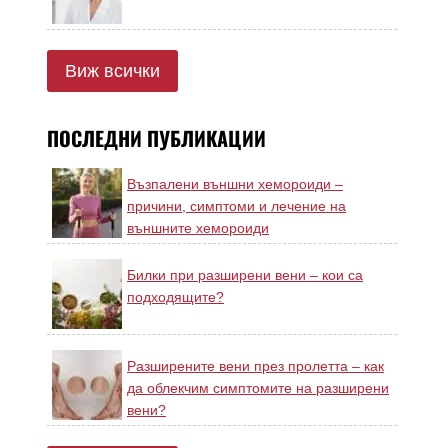
Виж всички
ПОСЛЕДНИ ПУБЛИКАЦИИ
Възпалени външни хемороиди –
причини, симптоми и лечение на
външните хемороиди
Билки при разширени вени – кои са
подходящите?
Разширените вени през пролетта – как
да облекчим симптомите на разширени
вени?