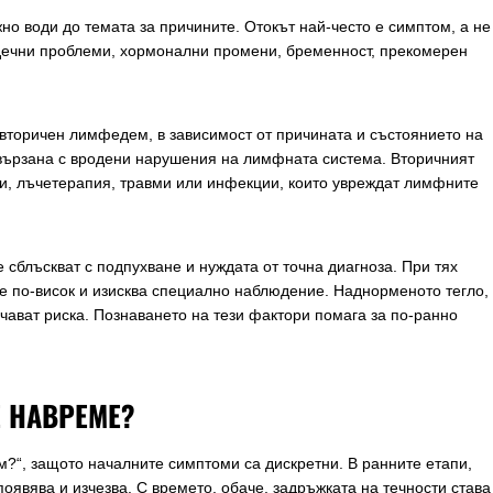
о води до темата за причините. Отокът най-често е симптом, а не
дечни проблеми, хормонални промени, бременност, прекомерен
вторичен лимфедем, в зависимост от причината и състоянието на
вързана с вродени нарушения на лимфната система. Вторичният
ии, лъчетерапия, травми или инфекции, които увреждат лимфните
 сблъскват с подпухване и нуждата от точна диагноза. При тях
е по-висок и изисква специално наблюдение. Наднорменото тегло,
ават риска. Познаването на тези фактори помага за по-ранно
 НАВРЕМЕ?
?“, защото началните симптоми са дискретни. В ранните етапи,
появява и изчезва. С времето, обаче, задръжката на течности става