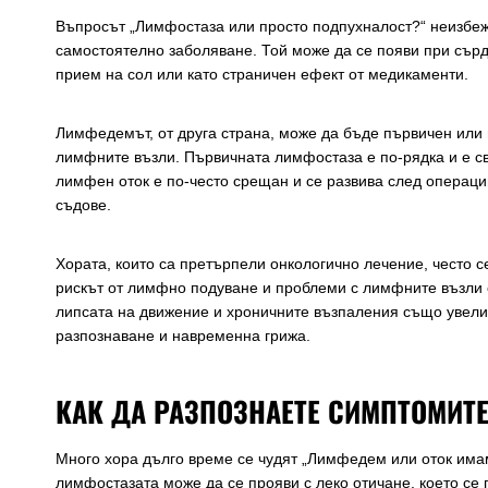
Въпросът „Лимфостаза или просто подпухналост?“ неизбежн
самостоятелно заболяване. Той може да се появи при сър
прием на сол или като страничен ефект от медикаменти.
Лимфедемът, от друга страна, може да бъде първичен или 
лимфните възли. Първичната лимфостаза е по-рядка и е с
лимфен оток е по-често срещан и се развива след операц
съдове.
Хората, които са претърпели онкологично лечение, често се
рискът от лимфно подуване и проблеми с лимфните възли 
липсата на движение и хроничните възпаления също увелич
разпознаване и навременна грижа.
КАК ДА РАЗПОЗНАЕТЕ СИМПТОМИТЕ
Много хора дълго време се чудят „Лимфедем или оток имам
лимфостазата може да се прояви с леко отичане, което се 