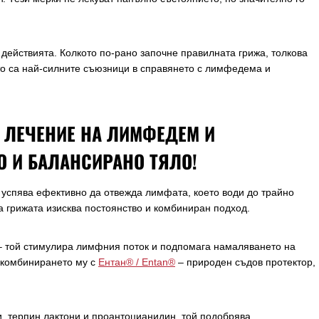
е действията. Колкото по-рано започне правилната грижа, толкова
то са най-силните съюзници в справянето с лимфедема и
А ЛЕЧЕНИЕ НА ЛИМФЕДЕМ И
О И БАЛАНСИРАНО ТЯЛО!
успява ефективно да отвежда лимфата, което води до трайно
а грижата изисква постоянство и комбиниран подход.
– той стимулира лимфния поток и подпомага намаляването на
 комбинирането му с
Ентан® / Entan®
– природен съдов протектор,
и, терпин лактони и проантоцианидин, той подобрява