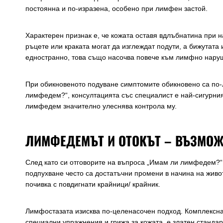
постоянна и по-изразена, особено при лимфен застой.
Характерен признак е, че кожата оставя вдлъбнатина при на
ръцете или краката могат да изглеждат подути, а бижутата и
едностранно, това също насочва повече към лимфно нару
При обикновеното подуване симптомите обикновено са по-
лимфедем?“, консултацията със специалист е най-сигурния
лимфедем значително улеснява контрола му.
ЛИМФЕДЕМЪТ И ОТОКЪТ – ВЪЗМОЖ
След като си отговорите на въпроса „Имам ли лимфедем?“,
подпухване често са достатъчни промени в начина на живо
почивка с повдигнати крайници/ крайник.
Лимфостазата изисква по-целенасочен подход. Комплексна
специални упражнения и грижа за кожата, е златен стандар