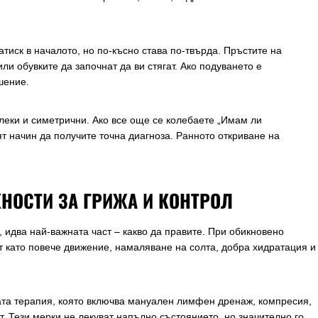
тиск в началото, но по-късно става по-твърда. Пръстите на
ли обувките да започнат да ви стягат. Ако подуването е
шение.
леки и симетрични. Ако все още се колебаете „Имам ли
т начин да получите точна диагноза. Ранното откриване на
НОСТИ ЗА ГРИЖА И КОНТРОЛ
 идва най-важната част – какво да правите. При обикновено
т като повече движение, намаляване на солта, добра хидратация и
та терапия, която включва мануален лимфен дренаж, компресия,
т. Тези мерки не лекуват напълно състоянието, но значително го