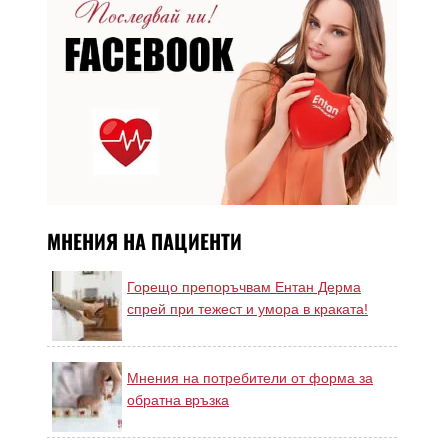
МНЕНИЯ НА ПАЦИЕНТИ
Горещо препоръчвам Ентан Дерма
спрей при тежест и умора в краката!
Мнения на потребители от форма за
обратна връзка