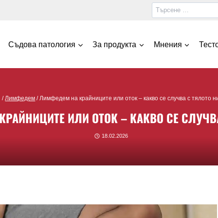
Съдова патология
За продукта
Мнения
Тест
/
Лимфедем
/
Лимфедем на крайниците или оток – какво се случва с тялото н
РАЙНИЦИТЕ ИЛИ ОТОК – КАКВО СЕ СЛУЧВ
18.02.2026