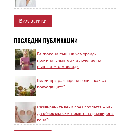
Виж всички
ПОСЛЕДНИ ПУБЛИКАЦИИ
Възпалени външни хемороиди –
причини, симптоми и лечение на
външните хемороиди
Билки при разширени вени – кои са
подходящите?
Разширените вени през пролетта – как
да облекчим симптомите на разширени
вени?