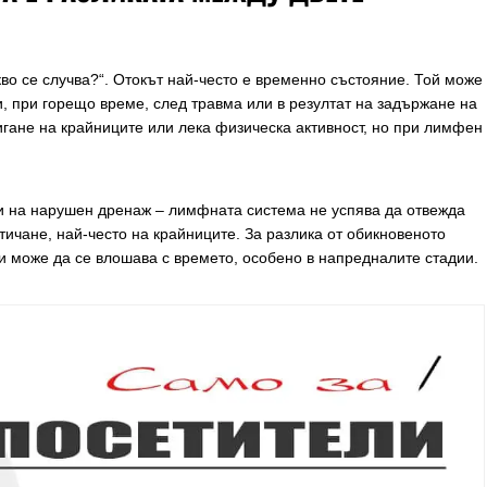
кво се случва?“. Отокът най-често е временно състояние. Той може
, при горещо време, след травма или в резултат на задържане на
игане на крайниците или лека физическа активност, но при лимфен
 на нарушен дренаж – лимфната система не успява да отвежда
тичане, най-често на крайниците. За разлика от обикновеното
и може да се влошава с времето, особено в напредналите стадии.