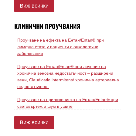
Виж всички
КЛИНИЧНИ ПРОУЧВАНИЯ
Проучване на ефекта на Ентан/Entan® при
лимфна стаза у пациенти с онкологични
заболявания
Проучване на Ентан/Entan® при лечение на
хронична венозна недостатъчност – разширени
вени, Claudicatio intermitens/ хронична артериална
недостатъчност
Проучване на приложението на Ентан/Entan® при
световъртеж и шум в ушите
Виж всички