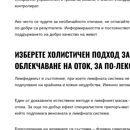
контролират.
Ако често се чудите за необичайното отичане, не отлагайт
по-добри са резултатите. Информираността и постоянство
поддържането на добро качество на живот.
ИЗБЕРЕТЕ ХОЛИСТИЧЕН ПОДХОД З
ОБЛЕКЧАВАНЕ НА ОТОК, ЗА ПО-ЛЕК
Лимфедемът е състояние, при което лимфната система не 
подпухване на крайника и кожни неудобства. Именно затов
Един от доказаните естествени методи е лимфният масаж 
отока. За още по-добър ефект специалистите препоръчват
който подпомага венозната и лимфната система.
Благодарение на активните си съставки – флавон гликозид