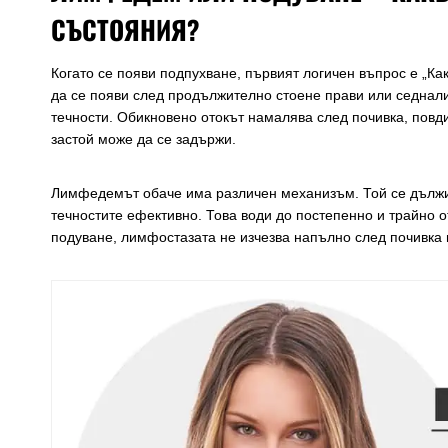
СЪСТОЯНИЯ?
Когато се появи подпухване, първият логичен въпрос е „Ка
да се появи след продължително стоене прави или седнали
течности. Обикновено отокът намалява след почивка, повд
застой може да се задържи.
Лимфедемът обаче има различен механизъм. Той се дължи
течностите ефективно. Това води до постепенно и трайно о
подуване, лимфостазата не изчезва напълно след почивка 