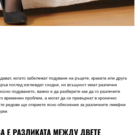
дават, когато забележат подуване на ръцете, краката или друга
 пръв поглед изглеждат сходни, но всъщност имат различни
тносно подуването, важно е да разберете как да го различите
о временен проблем, а могат да се превърнат в хронично
ите редове ще откриете ясно обяснение за различните лимфни
рки.
А Е РАЗЛИКАТА МЕЖДУ ДВЕТЕ