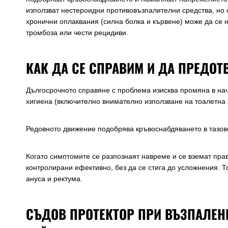
използват нестероидни противовъзпалителни средства, но с
хронични оплаквания (силна болка и кървене) може да се
тромбоза или чести рецидиви.
КАК ДА СЕ СПРАВИМ И ДА ПРЕДОТ
Дългосрочното справяне с проблема изисква промяна в на
хигиена (включително внимателно използване на тоалетна 
Редовното движение подобрява кръвоснабдяването в тазово
Когато симптомите се разпознаят навреме и се вземат пр
контролирани ефективно, без да се стига до усложнения. Т
ануса и ректума.
СЪДОВ ПРОТЕКТОР ПРИ ВЪЗПАЛЕНИ