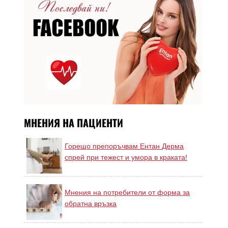
МНЕНИЯ НА ПАЦИЕНТИ
Горещо препоръчвам Ентан Дерма
спрей при тежест и умора в краката!
Мнения на потребители от форма за
обратна връзка