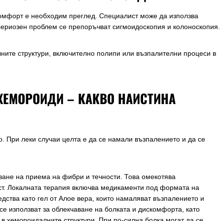
омфорт е необходим преглед. Специалист може да използва
-сериозен проблем се препоръчват сигмоидоскопия и колоноскопия.
лните структури, включително полипи или възпалителни процеси в
ХЕМОРОИДИ – КАКВО НАИСТИНА
о. При леки случаи целта е да се намали възпалението и да се
ване на приема на фибри и течности. Това омекотява
т. Локалната терапия включва медикаменти под формата на
едства като гел от Алое вера, които намаляват възпалението и
се използват за облекчаване на болката и дискомфорта, като
в хемороидалните структури. При по-силна болка могат да се