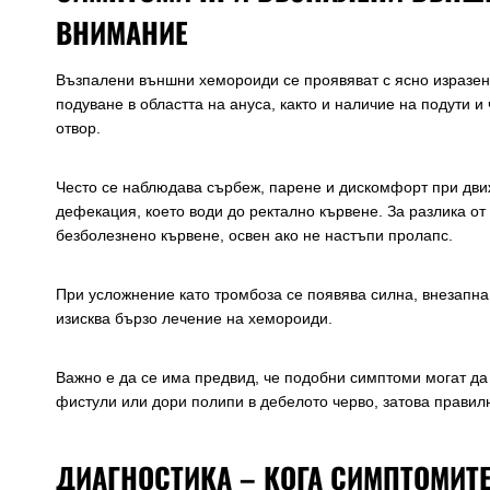
ВНИМАНИЕ
Възпалени външни хемороиди се проявяват с ясно изразен
подуване в областта на ануса, както и наличие на подути и
отвор.
Често се наблюдава сърбеж, парене и дискомфорт при дви
дефекация, което води до ректално кървене. За разлика о
безболезнено кървене, освен ако не настъпи пролапс.
При усложнение като тромбоза се появява силна, внезапна 
изисква бързо лечение на хемороиди.
Важно е да се има предвид, че подобни симптоми могат да 
фистули или дори полипи в дебелото черво, затова правил
ДИАГНОСТИКА – КОГА СИМПТОМИТЕ