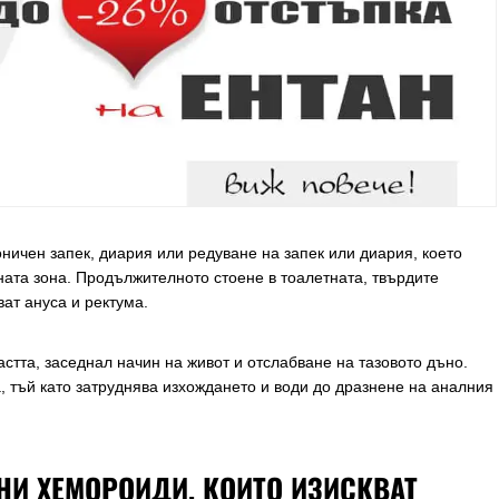
ничен запек, диария или редуване на запек или диария, което
ата зона. Продължителното стоене в тоалетната, твърдите
ат ануса и ректума.
астта, заседнал начин на живот и отслабване на тазовото дъно.
 тъй като затруднява изхождането и води до дразнене на аналния
И ХЕМОРОИДИ, КОИТО ИЗИСКВАТ