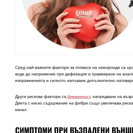
Сред най-важните фактори за появата на хемороиди са хро
води до напрежение при дефекация и травмиране на аналн
изпражненията и силното напъване допълнително натоварв
Други рискови фактори са
бременност
, напредване на възр
Диета с ниско съдържание на фибри също увеличава риска,
канал.
СИМПТОМИ ПРИ ВЪЗПАЛЕНИ ВЪНШН