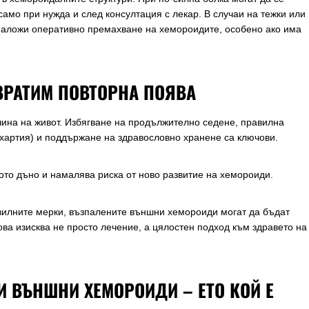
амо при нужда и след консултация с лекар. В случаи на тежки или
 наложи оперативно премахване на хемороидите, особено ако има
ВРАТИМ ПОВТОРНА ПОЯВА
чина на живот. Избягване на продължително седене, правилна
хартия) и поддържане на здравословно хранене са ключови.
то дъно и намалява риска от ново развитие на хемороиди.
авилните мерки, възпалените външни хемороиди могат да бъдат
ова изисква не просто лечение, а цялостен подход към здравето на
 ВЪНШНИ ХЕМОРОИДИ – ЕТО КОЙ Е