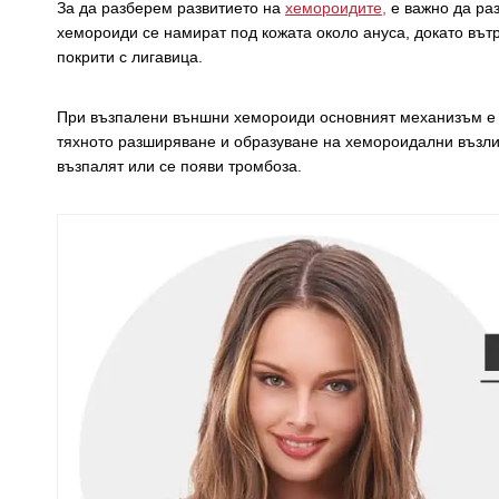
За да разберем развитието на
хемороидите,
е важно да ра
хемороиди се намират под кожата около ануса, докато вът
покрити с лигавица.
При възпалени външни хемороиди основният механизъм е п
тяхното разширяване и образуване на хемороидални възли.
възпалят или се появи тромбоза.