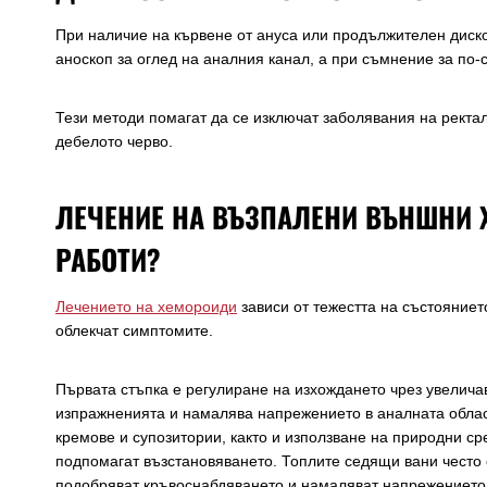
При наличие на кървене от ануса или продължителен диск
аноскоп за оглед на аналния канал, а при съмнение за по
Тези методи помагат да се изключат заболявания на ректа
дебелото черво.
ЛЕЧЕНИЕ НА ВЪЗПАЛЕНИ ВЪНШНИ 
РАБОТИ?
Лечението на хемороиди
зависи от тежестта на състояниет
облекчат симптомите.
Първата стъпка е регулиране на изхождането чрез увелича
изпражненията и намалява напрежението в аналната облас
кремове и супозитории, както и използване на природни ср
подпомагат възстановяването. Топлите седящи вани често 
подобряват кръвоснабдяването и намаляват напрежението 