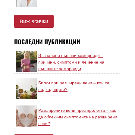
Виж всички
ПОСЛЕДНИ ПУБЛИКАЦИИ
Възпалени външни хемороиди –
причини, симптоми и лечение на
външните хемороиди
Билки при разширени вени – кои са
подходящите?
Разширените вени през пролетта – как
да облекчим симптомите на разширени
вени?