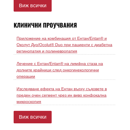
Виж всички
КЛИНИЧНИ ПРОУЧВАНИЯ
Приложение на комбинация от Ентан/Entan® и
Околут Дуо/Ocolut® Duo при пациенти с диабетна
ретинопатия и полиневропатия
Лечение с Ентан/Entan® на лимфна стаза на
долните крайници след онкогинекологични
операции
Изследване ефекта на Ентан върху съдовете в
преден очен сегмент чрез ин виво конфокална
микроскопия
Виж всички