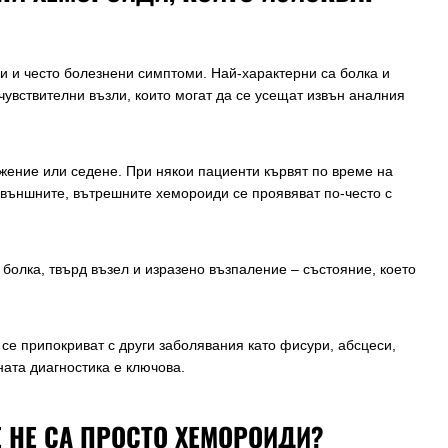
и и често болезнени симптоми. Най-характерни са болка и
 чувствителни възли, които могат да се усещат извън аналния
жение или седене. При някои пациенти кървят по време на
т външните, вътрешните хемороиди се проявяват по-често с
болка, твърд възел и изразено възпаление – състояние, което
се припокриват с други заболявания като фисури, абсцеси,
ната диагностика е ключова.
 НЕ СА ПРОСТО ХЕМОРОИДИ?