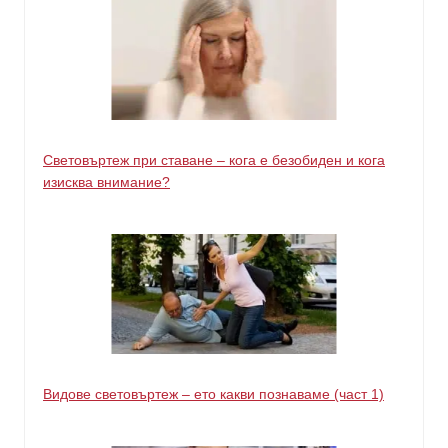
Световъртеж при ставане – кога е безобиден и кога
изисква внимание?
Видове световъртеж – ето какви познаваме (част 1)