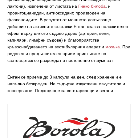
лактони), извлечени от листата на
Гинко билоба
, и
проантоцианидин, антиоксидант, производен на
флавоноидите. В резултат от мощното допълващо
действие на активните съставки Ентан оказва положителен
ефект върху цялото съдово дърво (артерии, вени,
капиляри, лимфни съдове) и благоприятства
кръвоснабдяването на вестибуларния апарат и
мозъка
. При
редовен и продължителен прием пристъпите на
световъртеж се разреждат и постепенно отшумяват.
Ентан
се приема до 3 капсули на ден, след хранене и е
напълно безвреден. Не съдържа изкуствени овкусители и
консерванти. Подходящ е за вегетарианци и вегани.