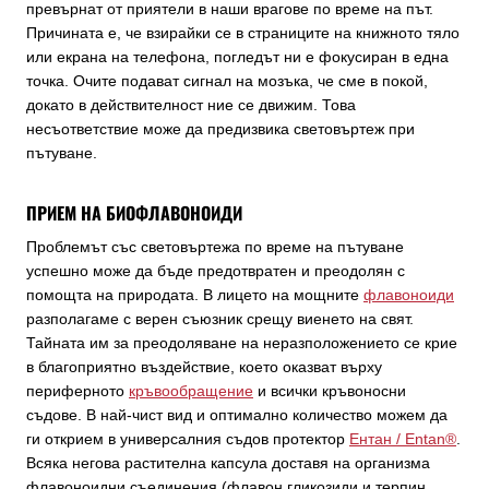
превърнат от приятели в наши врагове по време на път.
Причината е, че взирайки се в страниците на книжното тяло
или екрана на телефона, погледът ни е фокусиран в една
точка. Очите подават сигнал на мозъка, че сме в покой,
докато в действителност ние се движим. Това
несъответствие може да предизвика световъртеж при
пътуване.
ПРИЕМ НА БИОФЛАВОНОИДИ
Проблемът със световъртежа по време на пътуване
успешно може да бъде предотвратен и преодолян с
помощта на природата. В лицето на мощните
флавоноиди
разполагаме с верен съюзник срещу виенето на свят.
Тайната им за преодоляване на неразположението се крие
в благоприятно въздействие, което оказват върху
периферното
кръвообращение
и всички кръвоносни
съдове. В най-чист вид и оптимално количество можем да
ги открием в универсалния съдов протектор
Ентан / Entan®
.
Всяка негова растителна капсула доставя на организма
флавоноидни съединения (флавон гликозиди и терпин