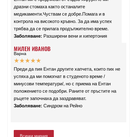
дразни стомаха както останалите
медикаменти.Чуствам се добре.Помага и в
контрола на високото кръвно. За да има успех
трябва да се прилага продължително време.
Заболяване:
Разширени вени и хипертония
МИЛЕН ИВАНОВ
Варна
★
★
★
★
★
Преди да пия Ентан другите хапчета, които пих не
успяха да ми помогнат в студеното време /
минусови температури/, но с приема на Ентан
положението се подобри. Раните от пръстите на
ръцете започнаха да заздравяват.
Заболяване:
Синдром на Рейно
Всички мнения