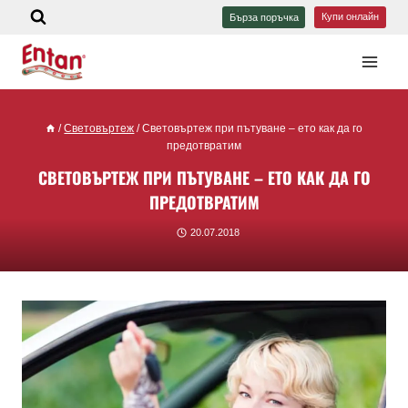
Купи онлайн
Бърза поръчка
/
Световъртеж
/
Световъртеж при пътуване – ето как да го
предотвратим
СВЕТОВЪРТЕЖ ПРИ ПЪТУВАНЕ – ЕТО КАК ДА ГО
ПРЕДОТВРАТИМ
20.07.2018