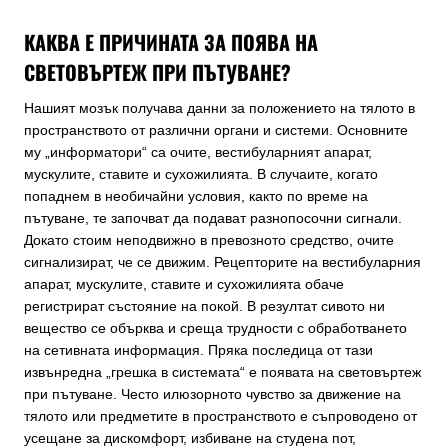
КАКВА Е ПРИЧИНАТА ЗА ПОЯВА НА
СВЕТОВЪРТЕЖ ПРИ ПЪТУВАНЕ?
Нашият мозък получава данни за положението на тялото в
пространството от различни органи и системи. Основните
му „информатори“ са очите, вестибуларният апарат,
мускулите, ставите и сухожилията. В случаите, когато
попаднем в необичайни условия, както по време на
пътуване, те започват да подават разнопосочни сигнали.
Докато стоим неподвижно в превозното средство, очите
сигнализират, че се движим. Рецепторите на вестибуларния
апарат, мускулите, ставите и сухожилията обаче
регистрират състояние на покой. В резултат сивото ни
вещество се обърква и среща трудности с обработването
на сетивната информация. Пряка последица от тази
извънредна „грешка в системата“ е появата на световъртеж
при пътуване. Често илюзорното чувство за движение на
тялото или предметите в пространството е съпроводено от
усещане за дискомфорт, избиване на студена пот,