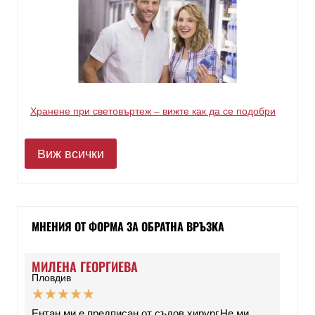
Хранене при световъртеж – вижте как да се подобри
Виж всички
МНЕНИЯ ОТ ФОРМА ЗА ОБРАТНА ВРЪЗКА
МИЛЕНА ГЕОРГИЕВА
Пловдив
★
★
★
★
★
Ентан ми е предписан от съдов хирург.Не ми