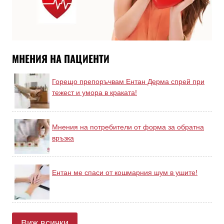
МНЕНИЯ НА ПАЦИЕНТИ
Горещо препоръчвам Ентан Дерма спрей при
тежест и умора в краката!
Мнения на потребители от форма за обратна
връзка
Ентан ме спаси от кошмарния шум в ушите!
Виж всички