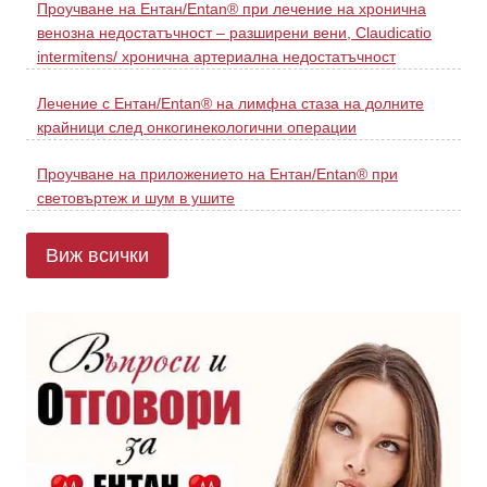
Проучване на Ентан/Entan® при лечение на хронична
венозна недостатъчност – разширени вени, Claudicatio
intermitens/ хронична артериална недостатъчност
Лечение с Ентан/Entan® на лимфна стаза на долните
крайници след онкогинекологични операции
Проучване на приложението на Ентан/Entan® при
световъртеж и шум в ушите
Виж всички