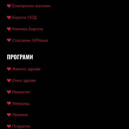
Електронен магазин
Борола ООД
Клиника Борола
Списание GPNews
ПРОГРАМИ
Женско здраве
Очно здраве
Имунитет
Хеморид
Лекзема
Псоралек