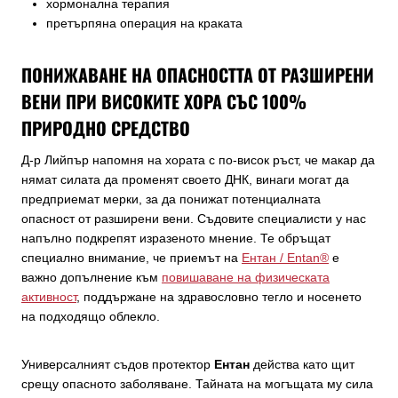
хормонална терапия
претърпяна операция на краката
ПОНИЖАВАНЕ НА ОПАСНОСТТА ОТ РАЗШИРЕНИ
ВЕНИ ПРИ ВИСОКИТЕ ХОРА СЪС 100%
ПРИРОДНО СРЕДСТВО
Д-р Лийпър напомня на хората с по-висок ръст, че макар да
нямат силата да променят своето ДНК, винаги могат да
предприемат мерки, за да понижат потенциалната
опасност от разширени вени. Съдовите специалисти у нас
напълно подкрепят изразеното мнение. Те обръщат
специално внимание, че приемът на
Ентан / Entan®
e
важно допълнение към
повишаване на физическата
активност
, поддържане на здравословно тегло и носенето
на подходящо облекло.
Универсалният съдов протектор
Ентан
действа като щит
срещу опасното заболяване. Тайната на могъщата му сила