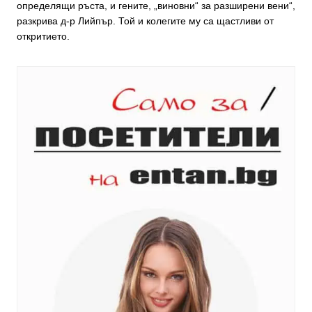
определящи ръста, и гените, „виновни“ за разширени вени“,
разкрива д-р Лийпър. Той и колегите му са щастливи от
откритието.