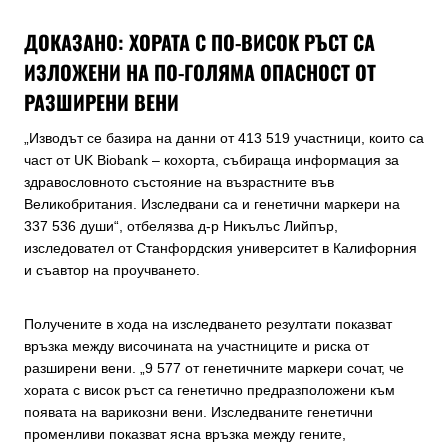
ДОКАЗАНО: ХОРАТА С ПО-ВИСОК РЪСТ СА
ИЗЛОЖЕНИ НА ПО-ГОЛЯМА ОПАСНОСТ ОТ
РАЗШИРЕНИ ВЕНИ
„Изводът се базира на данни от 413 519 участници, които са
част от UK Biobank – кохорта, събираща информация за
здравословното състояние на възрастните във
Великобритания. Изследвани са и генетични маркери на
337 536 души“, отбелязва д-р Никълъс Лийпър,
изследовател от Станфордския университет в Калифорния
и съавтор на проучването.
Получените в хода на изследването резултати показват
връзка между височината на участниците и риска от
разширени вени. „9 577 от генетичните маркери сочат, че
хората с висок ръст са генетично предразположени към
появата на варикозни вени. Изследваните генетични
променливи показват ясна връзка между гените,