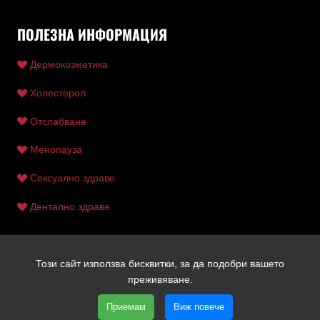
ПОЛЕЗНА ИНФОРМАЦИЯ
Дермокозметика
Холестерол
Отслабване
Менопауза
Сексуално здраве
Дентално здраве
Този сайт използва бисквитки, за да подобри вашето
Copyright © 2026 Ентан | Всички права запазени | Уеб
преживяване.
дизайн и SEO от Трибест
Приемам
Виж повече