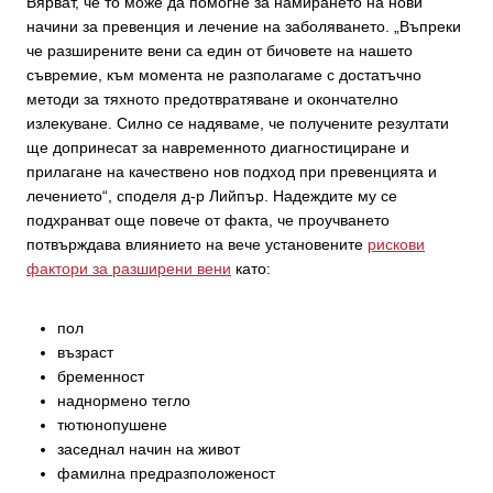
Вярват, че то може да помогне за намирането на нови
начини за превенция и лечение на заболяването. „Въпреки
че разширените вени са един от бичовете на нашето
съвремие, към момента не разполагаме с достатъчно
методи за тяхното предотвратяване и окончателно
излекуване. Силно се надяваме, че получените резултати
ще допринесат за навременното диагностициране и
прилагане на качествено нов подход при превенцията и
лечението“, споделя д-р Лийпър. Надеждите му се
подхранват още повече от факта, че проучването
потвърждава влиянието на вече установените
рискови
фактори за разширени вени
като:
пол
възраст
бременност
наднормено тегло
тютюнопушене
заседнал начин на живот
фамилна предразположеност