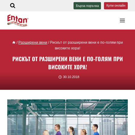
Купи онлайн
Бърза поръчка
/
Разширени вени
/
Рискът от разширени вени е по-голям при
високите хора!
РИСКЪТ ОТ РАЗШИРЕНИ ВЕНИ Е ПО-ГОЛЯМ ПРИ
ВИСОКИТЕ ХОРА!
30.10.2018