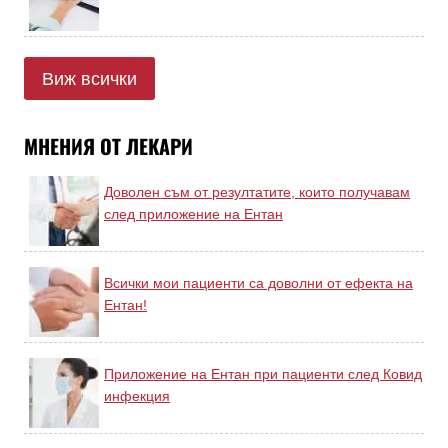
Виж всички
МНЕНИЯ ОТ ЛЕКАРИ
Доволен съм от резултатите, които получавам
след приложение на Ентан
Всички мои пациенти са доволни от ефекта на
Ентан!
Приложение на Ентан при пациенти след Ковид
инфекция