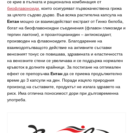
се крие в пълната и рационална комбинация от
биофлавоноиди
, които осигуряват първокачествена грижа
за цялото съдово дърво. Във всяка растителна капсула на
Ентан
мощно си взаимодействат екстракт от Гинко билоба,
богат на биофлавоноидни съединения (флавон гликозиди и
терпин лактони), и проантоцианидин – антиоксидант,
производен на флавоноидите. Благодарение на
взаимодопълващото действие на активните съставки
венозният тонус се повишава, здравината и еластичността
на венозните стени се увеличава и се поддържа нормален
кръвоток в долните крайници. За постигане на оптимален
ефект се препоръчва
Ентан
да се приема продължително
време до 3 капсули на ден. Поради изцяло природния
произход на съставките, продуктът не излага здравето на
риск. Има отлична поносимост дори при дълговременна
употреба.