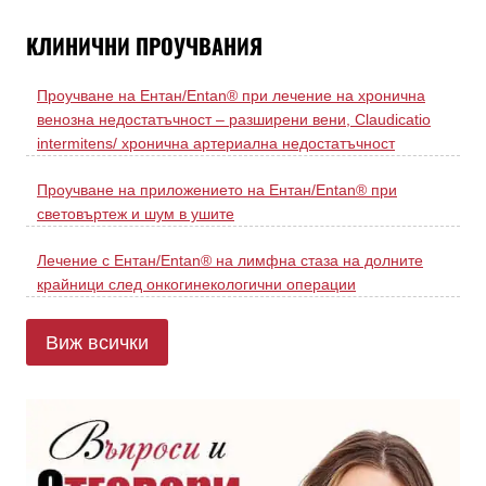
КЛИНИЧНИ ПРОУЧВАНИЯ
Проучване на Ентан/Entan® при лечение на хронична
венозна недостатъчност – разширени вени, Claudicatio
intermitens/ хронична артериална недостатъчност
Проучване на приложението на Ентан/Entan® при
световъртеж и шум в ушите
Лечение с Ентан/Entan® на лимфна стаза на долните
крайници след онкогинекологични операции
Виж всички