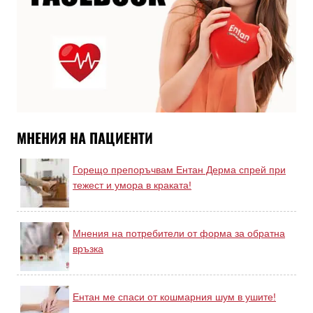
МНЕНИЯ НА ПАЦИЕНТИ
Горещо препоръчвам Ентан Дерма спрей при
тежест и умора в краката!
Мнения на потребители от форма за обратна
връзка
Ентан ме спаси от кошмарния шум в ушите!