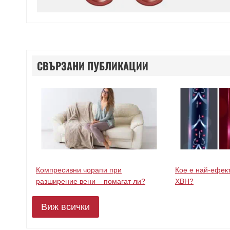
СВЪРЗАНИ ПУБЛИКАЦИИ
Компресивни чорапи при
Кое е най-ефек
разширение вени – помагат ли?
ХВН?
Виж всички