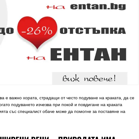
а е важно хората, страдащи от често подуване на краката, да се
огато подуването изчезва при покой и повдигане на краката
ията със специалист обаче може да помогне за поставяне на