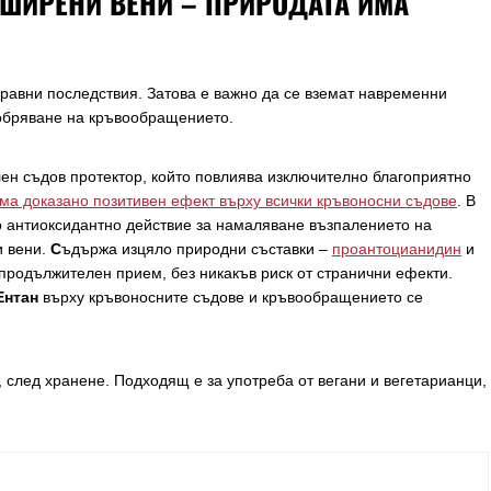
ЗШИРЕНИ ВЕНИ – ПРИРОДАТА ИМА
равни последствия. Затова е важно да се вземат навременни
добряване на кръвообращението.
ен съдов протектор, който повлиява изключително благоприятно
ма доказано позитивен ефект върху всички кръвоносни съдове
. В
 антиоксидантно действие за намаляване възпалението на
и вени.
С
ъдържа изцяло природни съставки –
проантоцианидин
и
 продължителен прием, без никакъв риск от странични ефекти.
Ентан
върху кръвоносните съдове и кръвообращението се
, след хранене. Подходящ е за употреба от вегани и вегетарианци,