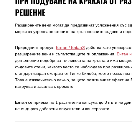
ПРИ ПОДУВАНЕ НА КРАКАТА ОТ РА
РЕШЕНИЕ
Разширените вени могат да предизвикат усложнения със зд
мерки за укрепване стените на кръвоносните съдове и по
Природният продукт
Ентан / Entan®
действа като универсал
разширените вени и съпътстващите ги оплаквания.
Ентан и
допълнение подобрява течливостта на кръвта и има мощно
съдовите стени, каквото често се наблюдава при разширен
стандартизиран екстракт от Гинко билоба, което позволява
Това е изключително важно, защото позитивният ефект на
натрупва и засилва с времето.
Ентан
се приема по 1 растителна капсула до 3 пъти на ден
не съдържа добавени овкусители и консерванти.