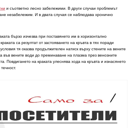
тни
и съответно лесно забележими. В други случаи проблемът
тане незабележим. И в двата случая се наблюдава хронично
аката бързо изчезва при поставянето им в хоризонтално
раката са резултат от застояването на кръвта в тях поради
 условия тя оказва продължителен натиск върху стените на вените
вта във вените води до преминаване на плазма през венозните
та. Повдигането на краката улеснява хода на кръвта и изнасянето
 течност.