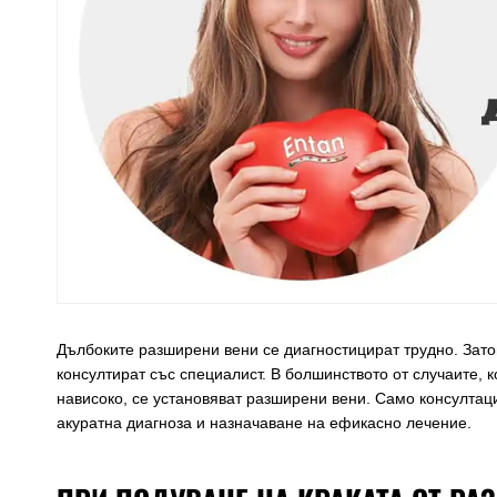
Дълбоките разширени вени се диагностицират трудно. Затов
консултират със специалист. В болшинството от случаите, к
нависоко, се установяват разширени вени. Само консултац
акуратна диагноза и назначаване на ефикасно лечение.