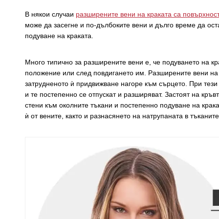
В някои случаи
разширените вени на краката са повърхнос
може да засегне и по-дълбоките вени и дълго време да ос
подуване на краката.
Много типично за разширените вени е, че подуването на кр
положение или след повдигането им. Разширените вени на к
затрудненото ѝ придвижване нагоре към сърцето. При тези
и те постепенно се отпускат и разширяват. Застоят на кръ
стени към околните тъкани и постепенно подуване на крака
ѝ от вените, както и разнасянето на натрупаната в тъканите