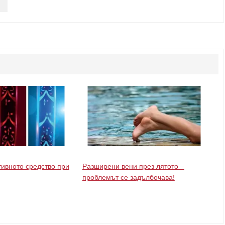
тивното средство при
Разширени вени през лятото –
проблемът се задълбочава!