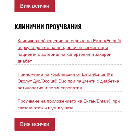
Виж всички
КЛИНИЧНИ ПРОУЧВАНИЯ
Клинично наблюдение на ефекта на Ентан/Entan®
върху съдовете на преден очен сегмент при
пациенти с артериална хипертония и захарен
диабет
Приложение на комбинация от Ентан/Entan® и
Околут Дуо/Ocolut® Duo при пациенти с диабетна
ретинопатия и полиневропатия
Проучване на приложението на Ентан/Entan® при
световъртеж и шум в ушите
Виж всички