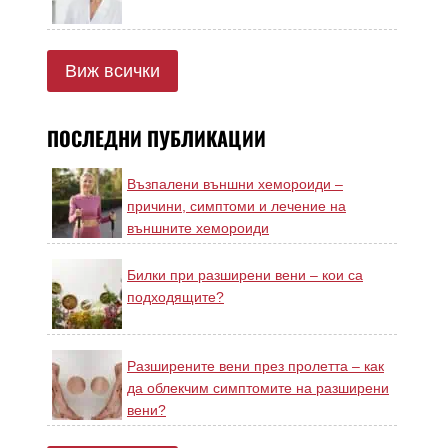
Виж всички
ПОСЛЕДНИ ПУБЛИКАЦИИ
Възпалени външни хемороиди –
причини, симптоми и лечение на
външните хемороиди
Билки при разширени вени – кои са
подходящите?
Разширените вени през пролетта – как
да облекчим симптомите на разширени
вени?