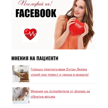
МНЕНИЯ НА ПАЦИЕНТИ
Горещо препоръчвам Ентан Дерма
спрей при тежест и умора в краката!
Мнения на потребители от форма за
обратна връзка