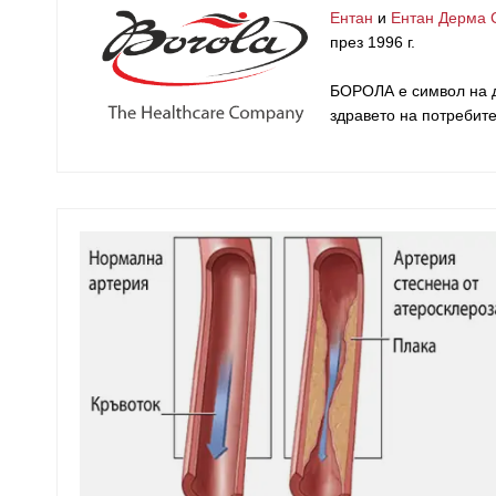
Ентан
и
Ентан Дерма 
през 1996 г.
БОРОЛА е символ на д
здравето на потребит