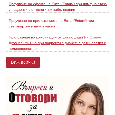
Проучване на ефекта на Ентан/Entan® при лимфна стаза
у пациенти с онкологични заболявания
Проучване на приложението на Ентан/Entan® при
световъртеж и шум в ушите
Приложение на комбинация от Ентан/Entan® и Околут
Дуо/Ocolut® Duo при пациенти с диабетна ретинопатия и
полиневропатия
Виж всички