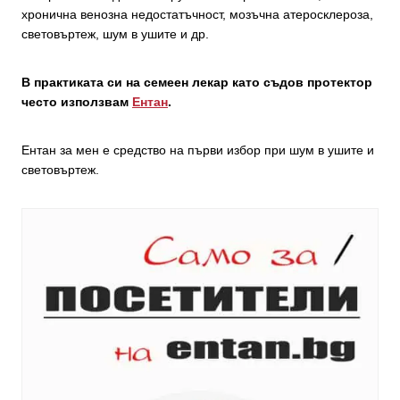
хронична венозна недостатъчност, мозъчна атеросклероза,
световъртеж, шум в ушите и др.
В практиката си на семеен лекар като съдов протектор
често използвам
Ентан
.
Ентан за мен е средство на първи избор при шум в ушите и
световъртеж.