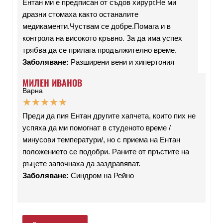
Ентан ми е предписан от съдов хирург.Не ми
дразни стомаха както останалите
медикаменти.Чуствам се добре.Помага и в
контрола на високото кръвно. За да има успех
трябва да се прилага продължително време.
Заболяване:
Разширени вени и хипертония
МИЛЕН ИВАНОВ
Варна
★
★
★
★
★
Преди да пия Ентан другите хапчета, които пих не
успяха да ми помогнат в студеното време /
минусови температури/, но с приема на Ентан
положението се подобри. Раните от пръстите на
ръцете започнаха да заздравяват.
Заболяване:
Синдром на Рейно