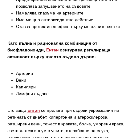
позволява запушването на съдовете
Намалява спазъма на артериите
Има мощно антиоксидантно действие
Оказва протективен ефект върху мозъчните клетки
Като пълна и рационална комбинация от
биофлавоноиди,
Ентан
осигурява регулираща
активност върху цялото съдово дърво:
Артерии
Вени
Капиляри
Лимфни съдове
Ето защо
Ентан
се прилага при съдови увреждания на
ретината от диабет, хипертония и атеросклероза,
разширени вени, тежест в краката, болка, уморени кракa,
световъртеж и шум в ушите, отслабване на слуха,
нарушения в мозъчното кръвооросяване, мозъчна