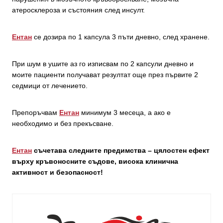
атеросклероза и състояния след инсулт.
Ентан
се дозира по 1 капсула 3 пъти дневно, след хранене.
При шум в ушите аз го изписвам по 2 капсули дневно и
моите пациенти получават резултат още през първите 2
седмици от лечението.
Препоръчвам
Ентан
минимум 3 месеца, а ако е
необходимо и без прекъсване.
Ентан
съчетава следните предимства – цялостен ефект
върху кръвоносните съдове, висока клинична
активност и безопасност!