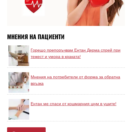
МНЕНИЯ НА ПАЦИЕНТИ
Горещо препоръчвам Ентан Дерма спрей при
тежест и умора в краката!
Мнения на потребители от форма за обратна
връзка
Ентан ме спаси от кошмарния шум в ушите!