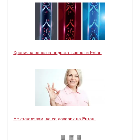
Хронична венозна недостатъчност и Entan
Не съжалявам, че се доверих на Ентан!