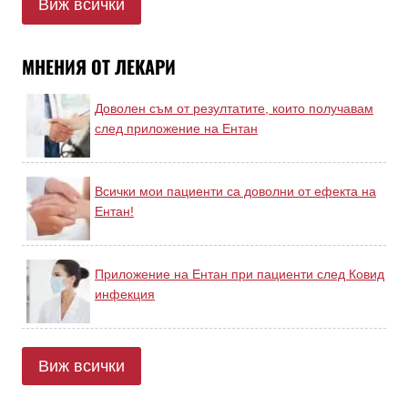
Виж всички
МНЕНИЯ ОТ ЛЕКАРИ
Доволен съм от резултатите, които получавам
след приложение на Ентан
Всички мои пациенти са доволни от ефекта на
Ентан!
Приложение на Ентан при пациенти след Ковид
инфекция
Виж всички