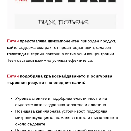
Ентан
представлява двукомпонентен природен продукт,
който съдържа екстракт от проантоцианидин, флавон
гликозиди и терпин лактони в оптимални концентрации.
Тези съставки взаимно усилват ефектите си.
Ентан
подобрява кръвоснабдяването и осигурява
търсения резултат по следния начин:
Укрепва стените и подобрява еластичността на
съдовете като заздравява колагена и еластина
Повишава капилярната устойчивост, подобрява
микроциркулацията, намалява отока и възпалението
около съдовете
Предотвратява слепването на тромбоцитите и не