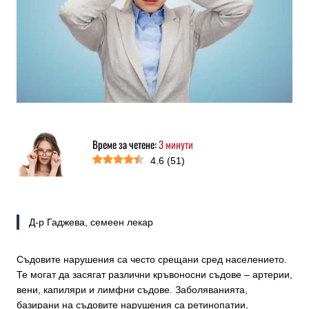
Време за четене:
3
минути
4.6
(
51
)
Д-р Гаджева, семеен лекар
Съдовите нарушения са често срещани сред населението.
Те могат да засягат различни кръвоносни съдове – артерии,
вени, капиляри и лимфни съдове. Заболяванията,
базирани на съдовите нарушения са ретинопатии,