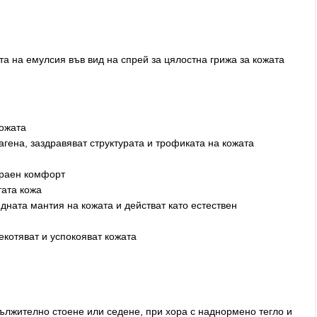
а на емулсия във вид на спрей за цялостна грижа за кожата
кожата
гена, заздравяват структурата и трофиката на кожата
траен комфорт
тата кожа
ната мантия на кожата и действат като естествен
екотяват и успокояват кожата
дължително стоене или седене, при хора с наднормено тегло и