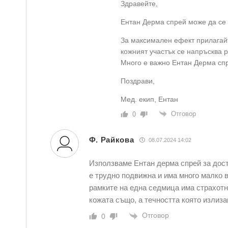
Здравейте,
Ентан Дерма спрей може да се 
За максимален ефект прилагайт
кожният участък се напръсква р
Много е важно Ентан Дерма спр
Поздрави,
Мед. екип, Ентан
Отговор
0
Ф. Райкова
08.07.2024 14:02
Използваме Ентан дерма спрей за дост
е трудно подвижна и има много малко в
рамките на една седмица има страхотн
кожата също, а течността която излиза
Отговор
0