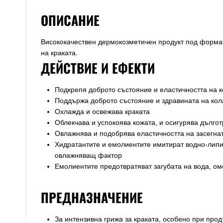
ОПИСАНИЕ
Висококачествен дермокозметичен продукт под формат
на краката.
ДЕЙСТВИЕ И ЕФЕКТИ
Подкрепя доброто състояние и еластичността на 
Поддържа доброто състояние и здравината на кола
Охлажда и освежава краката
Облекчава и успокоява кожата, и осигурява дълго
Овлажнява и подобрява еластичността на засегна
Хидратантите и емолиентите имитират водно-липид
овлажняващ фактор
Емолиентите предотвратяват загубата на вода, ом
ПРЕДНАЗНАЧЕНИЕ
За интензивна грижа за краката, особено при про