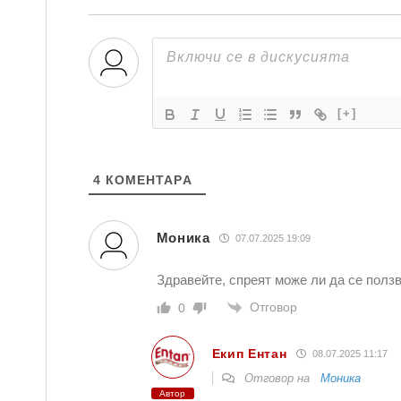
[+]
4
КОМЕНТАРA
Моника
07.07.2025 19:09
Здравейте, спреят може ли да се полз
Отговор
0
Екип Ентан
08.07.2025 11:17
Отговор на
Моника
Автор