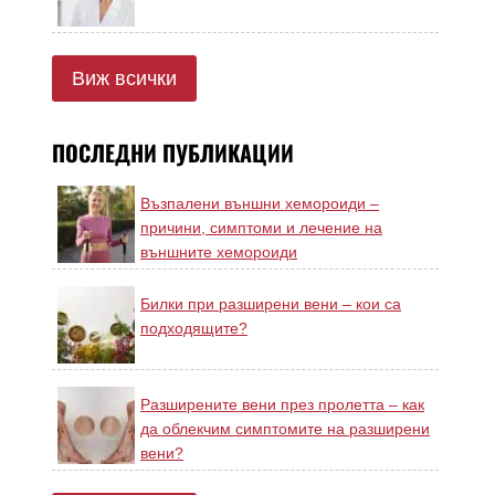
Виж всички
ПОСЛЕДНИ ПУБЛИКАЦИИ
Възпалени външни хемороиди –
причини, симптоми и лечение на
външните хемороиди
Билки при разширени вени – кои са
подходящите?
Разширените вени през пролетта – как
да облекчим симптомите на разширени
вени?