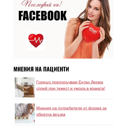
МНЕНИЯ НА ПАЦИЕНТИ
Горещо препоръчвам Ентан Дерма
спрей при тежест и умора в краката!
Мнения на потребители от форма за
обратна връзка