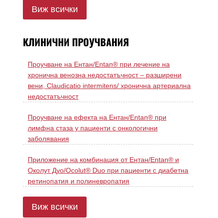
Виж всички
КЛИНИЧНИ ПРОУЧВАНИЯ
Проучване на Ентан/Entan® при лечение на
хронична венозна недостатъчност – разширени
вени, Claudicatio intermitens/ хронична артериална
недостатъчност
Проучване на ефекта на Ентан/Entan® при
лимфна стаза у пациенти с онкологични
заболявания
Приложение на комбинация от Ентан/Entan® и
Околут Дуо/Ocolut® Duo при пациенти с диабетна
ретинопатия и полиневропатия
Виж всички