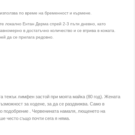
използва по време на бременност и кърмене.
е локално Ентан Дерма спрей 2-3 пъти дневно, като
авномерно в достатъчно количество и се втрива в кожата.
ей да се прилага редовно.
а тежък лимфен застой при моята майка (80 год). Жената
ъзможност за ходене, за да се раздвижва. Само в
о подобрение . Червенината намаля, лющенето на
ше често също почти сега я няма.