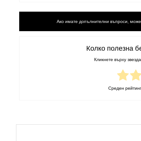
Ако имате допълнителни въпроси, може 
Колко полезна б
Кликнете върху звезда
Среден рейтин