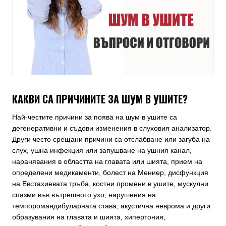
КАКВИ СА ПРИЧИНИТЕ ЗА ШУМ В УШИТЕ?
Най-честите причини за поява на шум в ушите са
дегенеративни и съдови изменения в слуховия анализатор.
Други често срещани причини са отслабване или загуба на
слух, ушна инфекция или запушване на ушния канал,
наранявания в областта на главата или шията, прием на
определени медикаменти, болест на Мениер, дисфункция
на Евстахиевата тръба, костни промени в ушите, мускулни
спазми във вътрешното ухо, нарушения на
темпоромандибуларната става, акустична неврома и други
образувания на главата и шията, хипертония,