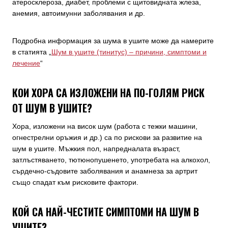
атеросклероза, диабет, проблеми с щитовидната жлеза,
анемия, автоимунни заболявания и др.
Подробна информация за шума в ушите може да намерите
в статията „
Шум в ушите (тинитус) – причини, симптоми и
лечение
“
КОИ ХОРА СА ИЗЛОЖЕНИ НА ПО-ГОЛЯМ РИСК
ОТ ШУМ В УШИТЕ?
Хора, изложени на висок шум (работа с тежки машини,
огнестрелни оръжия и др.) са по рискови за развитие на
шум в ушите. Мъжкия пол, напредналата възраст,
затлъстяването, тютюнопушенето, употребата на алкохол,
сърдечно-съдовите заболявания и анамнеза за артрит
също спадат към рисковите фактори.
КОЙ СА НАЙ-ЧЕСТИТЕ СИМПТОМИ НА ШУМ В
УШИТЕ?