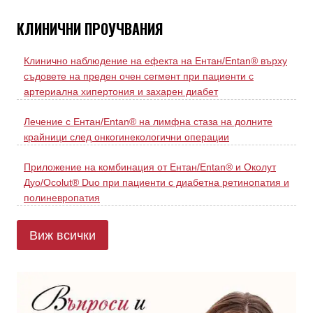
КЛИНИЧНИ ПРОУЧВАНИЯ
Клинично наблюдение на ефекта на Ентан/Entan® върху
съдовете на преден очен сегмент при пациенти с
артериална хипертония и захарен диабет
Лечение с Ентан/Entan® на лимфна стаза на долните
крайници след онкогинекологични операции
Приложение на комбинация от Ентан/Entan® и Околут
Дуо/Ocolut® Duo при пациенти с диабетна ретинопатия и
полиневропатия
Виж всички