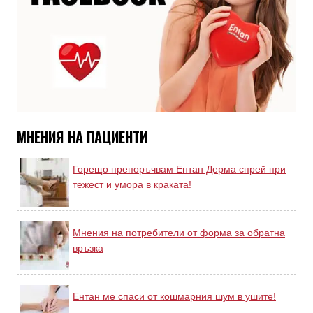
МНЕНИЯ НА ПАЦИЕНТИ
Горещо препоръчвам Ентан Дерма спрей при
тежест и умора в краката!
Мнения на потребители от форма за обратна
връзка
Ентан ме спаси от кошмарния шум в ушите!