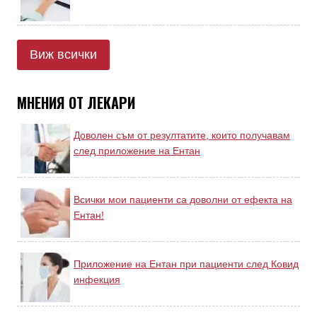
Виж всички
МНЕНИЯ ОТ ЛЕКАРИ
Доволен съм от резултатите, които получавам
след приложение на Ентан
Всички мои пациенти са доволни от ефекта на
Ентан!
Приложение на Ентан при пациенти след Ковид
инфекция