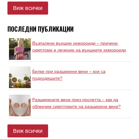
Виж всички
ПОСЛЕДНИ ПУБЛИКАЦИИ
Възпалени външни хемороиди – причини,
симптоми и лечение на външните хемороиди
Билки при разширени вени – кои са
подходящите?
Разширените вени през пролетта – как да
облекчим симптомите на разширени вени?
Виж всички