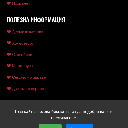
Псоралек
ПОЛЕЗНА ИНФОРМАЦИЯ
Дермокозметика
Холестерол
Отслабване
Менопауза
Сексуално здраве
Дентално здраве
Този сайт използва бисквитки, за да подобри вашето
Copyright © 2026 Ентан | Всички права запазени | Уеб
преживяване.
дизайн и SEO от Трибест